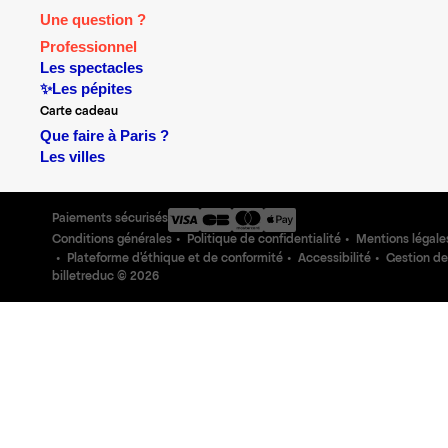
Une question ?
Professionnel
Les spectacles
✨Les pépites
Carte cadeau
Que faire à Paris ?
Les villes
Paiements sécurisés
Conditions générales
Politique de confidentialité
Mentions légale
Plateforme d'éthique et de conformité
Accessibilité
Gestion de
billetreduc ©
2026