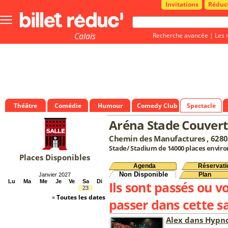
Invitations
Réduc
Bouton
menu
principale
Calais
Recherche avancée
|
Les 
Théâtre
Comédie
Humour
Comedy Club
Spectacle
Aréna Stade Couvert
Chemin des Manufactures , 6280
Stade/ Stadium de 14000 places enviro
Places Disponibles
Agenda
Réservati
Non Disponible
Plan
Janvier 2027
Lu
Ma
Me
Je
Ve
Sa
Di
Ils sont passés ou v
23
»
Toutes les dates
passer dans cette sa
Alex dans Hypn