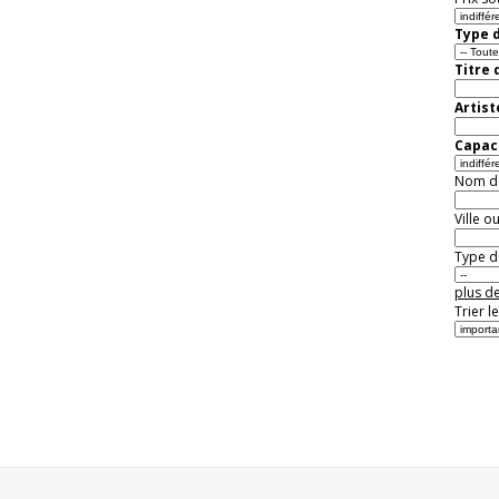
Type d
Titre 
Artist
Capaci
Nom de 
Ville o
Type de
plus de
Trier l