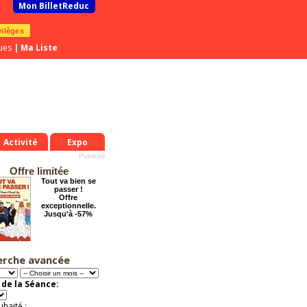
Mon BilletReduc
vilèges
ues
|
Ma Liste
Activité
Expo
Offre limitée
Tout va bien se
passer !
Offre
exceptionnelle.
Jusqu'à -57%
erche avancée
Le Grand Hôtel des
Rêves présente :
Jules Verne, Le
de la Séance:
Voyage
Extraordinaire
Activité à vivre !
uhaité :