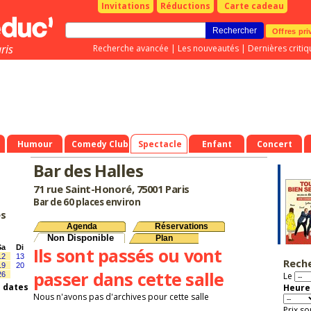
Invitations
Réductions
Carte cadeau
Offres pri
ris
Recherche avancée
|
Les nouveautés
|
Dernières critiq
Humour
Comedy Club
Spectacle
Enfant
Concert
Bar des Halles
71 rue Saint-Honoré, 75001 Paris
Bar de 60 places environ
es
Agenda
Réservations
Non Disponible
Plan
Sa
Di
Ils sont passés ou vont
12
13
Rech
19
20
passer dans cette salle
26
Le
s dates
Heure 
Nous n'avons pas d'archives pour cette salle
Prix so