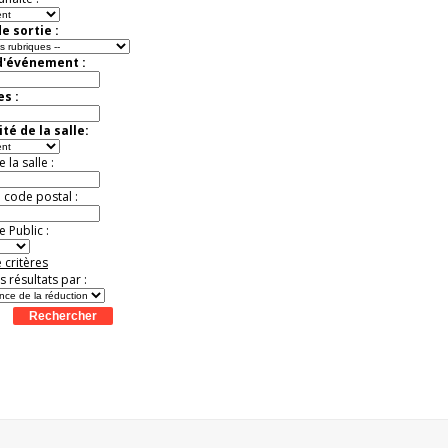
Promo exclusive ! .
Jusqu'à -13%
e sortie :
d'événement :
es :
té de la salle:
la salle :
u code postal :
 Public :
 critères
es résultats par :