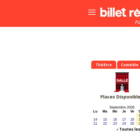
Bouton
menu
principale
Pa
Théâtre
Comédie
Places Disponibl
Septembre 2026
Lu
Ma
Me
Je
Ve
14
15
16
17
18
21
22
23
24
25
»
Toutes le