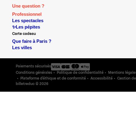
Une question ?
Professionnel
Les spectacles
✨Les pépites
Carte cadeau
Que faire à Paris ?
Les villes
Paiements sécurisés
Conditions générales
Politique de confidentialité
Mentions légale
Plateforme d'éthique et de conformité
Accessibilité
Gestion de
billetreduc ©
2026