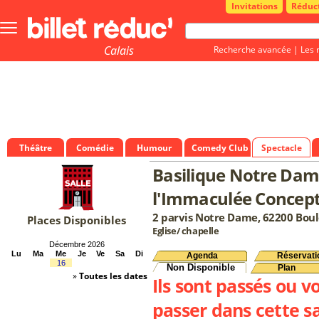
Invitations
Réduc
Bouton
menu
principale
Calais
Recherche avancée
|
Les 
Théâtre
Comédie
Humour
Comedy Club
Spectacle
Basilique Notre Dam
l'Immaculée Concep
2 parvis Notre Dame, 62200 Bou
Places Disponibles
Eglise/ chapelle
Décembre 2026
Lu
Ma
Me
Je
Ve
Sa
Di
Agenda
Réservati
16
Non Disponible
Plan
»
Toutes les dates
Ils sont passés ou v
passer dans cette sa