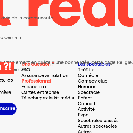
urs avis de la communauté
 ou demain
 ou simplement en quête d’une bonne idée, cette page Religieux
Une question ?
Les spectacles
 ?!
te ressemble.
FAQ
Théâtre
Assurance annulation
Comédie
s, les
Professionnel
Comedy club
Espace pro
Humour
 mère
Cartes entreprise
Spectacle
Téléchargez le kit média
Enfant
Concert
S’inscrire S’inscrire S’inscrire S’inscrire S’inscrire S’inscrire S’inscrire S’inscrire S’inscrire S’inscrire S’inscrire S’inscrire
Activité
Expo
Spectacles passés
Autres spectacles
Autres