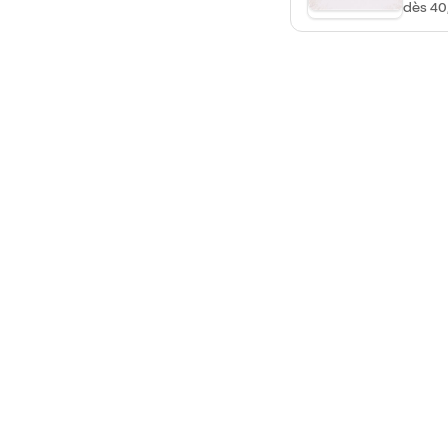
dès 40
Sainte 
Dans l
églises
Natasha
chanso
album a
emblém
répert
Thérèse
voyage
d'émoti
d'espér
thèmes
l'amour
confia
invite 
de rec
réflexi
l'appro
progra
égalem
grands
offrir 
et lum
famille 
rendez
musiqu
espéra