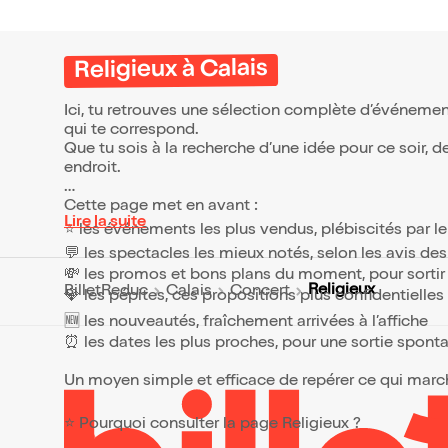
Religieux à Calais
Ici, tu retrouves une sélection complète d’événemen
qui te correspond.
Que tu sois à la recherche d’une idée pour ce soir, 
endroit.
Cette page met en avant :
Lire la suite
⭐ les événements les plus vendus, plébiscités par l
💬 les spectacles les mieux notés, selon les avis de
💸 les promos et bons plans du moment, pour sortir 
Religieux
BilletReduc
Calais
Concert
💎 les pépites, ces propositions plus confidentielle
🆕 les nouveautés, fraîchement arrivées à l’affiche
⏰ les dates les plus proches, pour une sortie spont
Un moyen simple et efficace de repérer ce qui marche
⭐ Pourquoi consulter la page Religieux ?