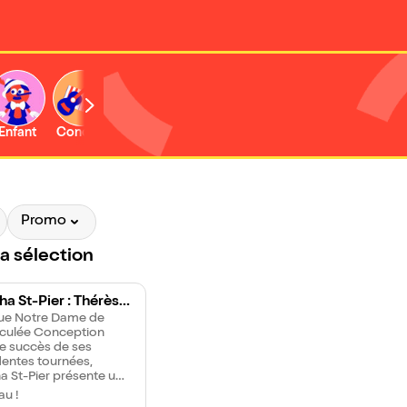
Enfant
Concert
Promo
la sélection
a St-Pier : Thérèse,
ite voie
que Notre Dame de
culée Conception
le succès de ses
entes tournées,
a St-Pier présente un
u spectacle inspiré
u !
ie et des écrits de