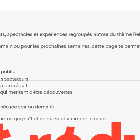
ts, spectacles et expériences regroupés autour du thème Relig
demain ou pour les prochaines semaines, cette page te permet d
e public
s spectateurs
à prix réduit
s qui méritent d’être découvertes
anée (ce soir ou demain)
, ce qui plaît et ce qui vaut vraiment le coup.