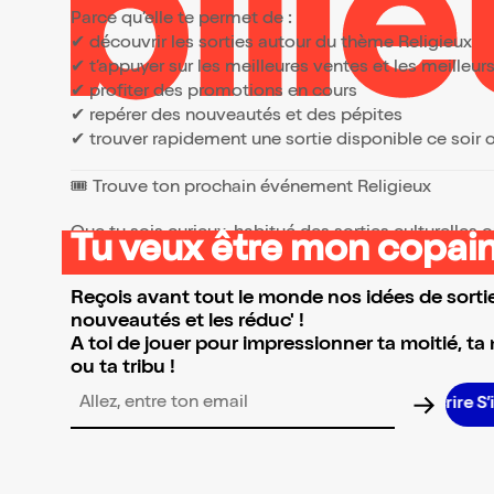
Parce qu’elle te permet de :
✔ découvrir les sorties autour du thème Religieux
✔ t’appuyer sur les meilleures ventes et les meille
✔ profiter des promotions en cours
✔ repérer des nouveautés et des pépites
✔ trouver rapidement une sortie disponible ce soir
🎟️ Trouve ton prochain événement Religieux
Que tu sois curieux, habitué des sorties culturelles
Tu veux être mon copain
👉 Parcours la sélection et réserve l’événement qui 
Reçois avant tout le monde nos idées de sortie
nouveautés et les réduc' !
A toi de jouer pour impressionner ta moitié, ta
ou ta tribu !
Adresse email pour la newsletter