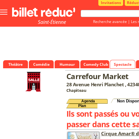
Invitations
Réduc
Bouton
menu
principale
Saint-Étienne
Recherche avancée
|
Les 
Théâtre
Comédie
Humour
Comedy Club
Spectacle
Carrefour Market
28 Avenue Henri Planchet , 423
Chapiteau
Non Dispon
Agenda
Plan
Ils sont passés ou v
passer dans cette sa
Cirque Amar® d