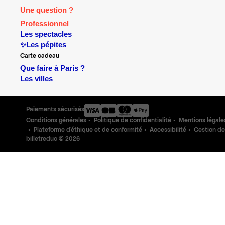
Une question ?
Professionnel
Les spectacles
✨Les pépites
Carte cadeau
Que faire à Paris ?
Les villes
Paiements sécurisés
Conditions générales
Politique de confidentialité
Mentions légale
Plateforme d'éthique et de conformité
Accessibilité
Gestion de
billetreduc ©
2026