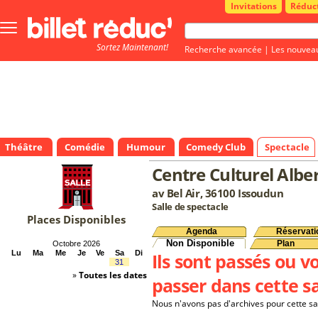
Invitations
Réduc
Bouton
menu
Sortez Maintenant!
principale
Recherche avancée
|
Les nouvea
Théâtre
Comédie
Humour
Comedy Club
Spectacle
Centre Culturel Alb
av Bel Air, 36100 Issoudun
Salle de spectacle
Places Disponibles
Agenda
Réservati
Non Disponible
Plan
Octobre 2026
Lu
Ma
Me
Je
Ve
Sa
Di
Ils sont passés ou v
31
»
Toutes les dates
passer dans cette sa
Nous n'avons pas d'archives pour cette sa