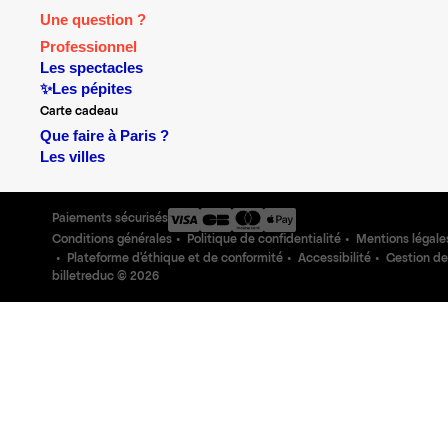
Une question ?
Professionnel
Les spectacles
✨Les pépites
Carte cadeau
Que faire à Paris ?
Les villes
Paiements sécurisés
Conditions générales
Politique de confidentialité
Mentions légale
Plateforme d'éthique et de conformité
Accessibilité
Gestion de
billetreduc ©
2026