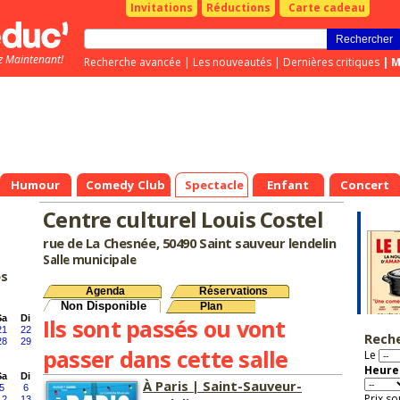
Invitations
Réductions
Carte cadeau
z Maintenant!
Recherche avancée
|
Les nouveautés
|
Dernières critiques
|
M
Humour
Comedy Club
Spectacle
Enfant
Concert
Centre culturel Louis Costel
rue de La Chesnée, 50490 Saint sauveur lendelin
Salle municipale
es
Agenda
Réservations
Non Disponible
Plan
Sa
Di
Ils sont passés ou vont
21
22
Rech
28
29
passer dans cette salle
Le
Heure 
Sa
Di
À Paris | Saint-Sauveur-
5
6
Prix so
12
13