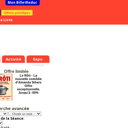
Mon BilletReduc
Offres privilèges
a Liste
Activité
Expo
Offre limitée
Le Rôti - La
nouvelle comédie
d'Amanda Sthers
Offre
exceptionnelle.
Jusqu'à -50%
erche avancée
Les enfants du
Paradis
Offre
de la Séance:
exceptionnelle.
Jusqu'à -37%
uhaité :