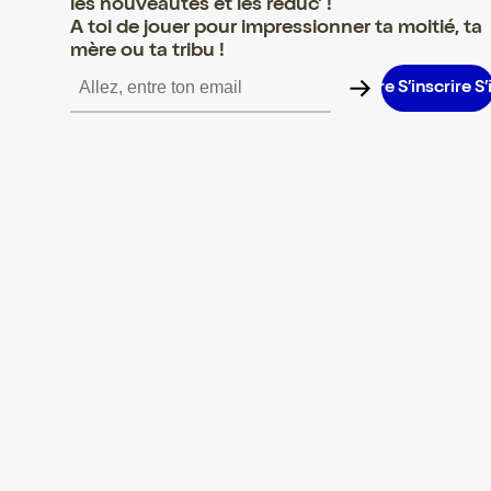
les nouveautés et les réduc' !
A toi de jouer pour impressionner ta moitié, ta
mère ou ta tribu !
nscrire S’inscrire S’inscrire S’inscrire S’inscrire S’inscrire S’inscr