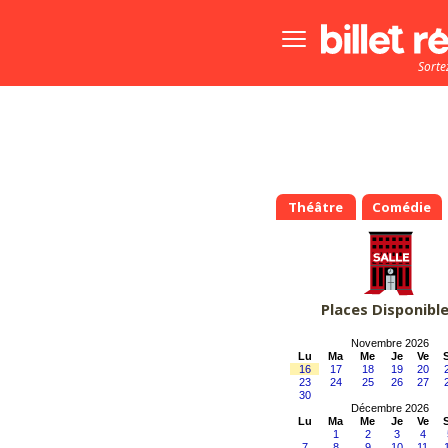
Bouton
menu
Sorte
principale
Théâtre
Comédie
Places Disponibl
Novembre 2026
Lu
Ma
Me
Je
Ve
16
17
18
19
20
23
24
25
26
27
30
Décembre 2026
Lu
Ma
Me
Je
Ve
1
2
3
4
7
8
9
10
11