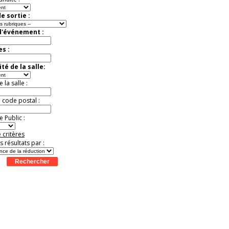
e sortie :
d'événement :
es :
té de la salle:
la salle :
u code postal :
 Public :
 critères
es résultats par :