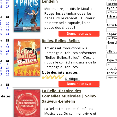
Lendelin
19
20
26
27
Type d
Montmartre, les titis, le Moulin
Rouge, les saltimbanques, les
Titre 
Sa
Di
danseurs, le cabaret... Au coeur
2
3
de notre belle capitale, il s'en
9
10
Artist
passe des choses !
16
17
23
24
Capaci
30
31
Belles, Belles, Belles
Sa
Di
Nom de 
6
7
13
14
Arc en Ciel Productions & la
20
21
Ville o
Compagnie Trabucco présentent
27
28
"Belles, Belles, Belles" – C'est la
Type de
Sa
Di
nouvelle comédie musicale de la
6
7
Compagnie Trabucco !
13
14
plus de
20
21
Note des internautes :
Trier l
27
28
6 critiques
Sa
Di
3
4
La Belle Histoire des
Comédies Musicales | Saint-
s dates
Sauveur-Lendelin
La Belle Histoire des Comédies
Musicales... Ou comment vivre et