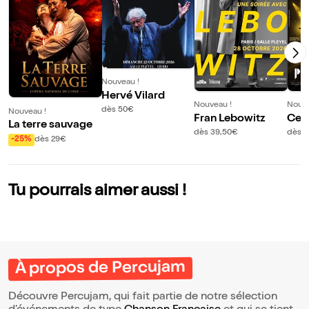
Nouveau !
Hervé Vilard
Nouveau !
Nouve
dès 50€
Nouveau !
Fran Lebowitz
Celt
La terre sauvage
dès 39,50€
dès 
-25%
dès 29€
Tu pourrais aimer aussi !
À propos de Percujam
Découvre Percujam, qui fait partie de notre sélection