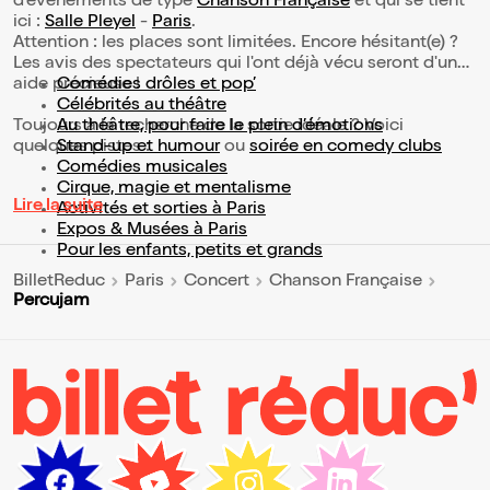
d’événements de type
Chanson Française
et qui se tient
ici :
Salle Pleyel
-
Paris
.
Attention : les places sont limitées. Encore hésitant(e) ?
Les avis des spectateurs qui l'ont déjà vécu seront d'une
aide précieuse !
Comédies drôles et pop’
Célébrités au théâtre
Toujours à la recherche de la sortie idéale ? Voici
Au théâtre, pour faire le plein d’émotions
quelques pistes :
Stand-up et humour
ou
soirée en comedy clubs
Comédies musicales
Cirque, magie et mentalisme
Lire la suite
Activités et sorties à Paris
Expos & Musées à Paris
Pour les enfants, petits et grands
BilletReduc
Paris
Concert
Chanson Française
Percujam