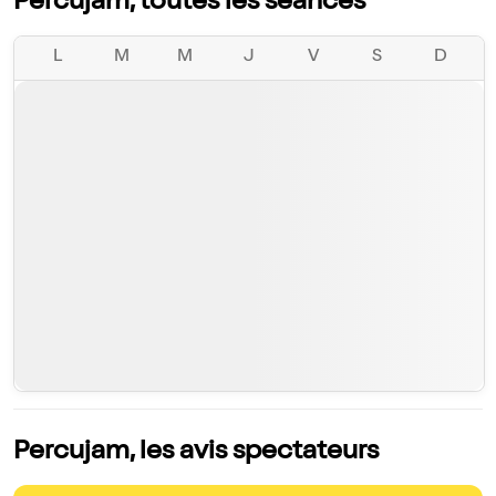
Percujam, toutes les séances
L
M
M
J
V
S
D
Percujam, les avis spectateurs