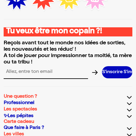
Tu veux être mon copain ?!
Reçois avant tout le monde nos idées de sorties,
les nouveautés et les réduc' !
A toi de jouer pour impressionner ta moitié, ta mère
ou ta tribu !
S’inscrire S’inscrire S’in
Adresse email pour la newsletter
Une question ?
Professionnel
Les spectacles
✨Les pépites
Carte cadeau
Que faire à Paris ?
Les villes