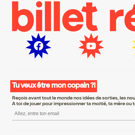
Tu veux être mon copain ?!
Reçois avant tout le monde nos idées de sorties, les nouv
A toi de jouer pour impressionner ta moitié, ta mère ou ta
S’inscrire S’inscrire S’