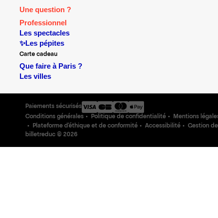
Une question ?
Professionnel
Les spectacles
✨Les pépites
Carte cadeau
Que faire à Paris ?
Les villes
Paiements sécurisés
Conditions générales
Politique de confidentialité
Mentions légale
Plateforme d'éthique et de conformité
Accessibilité
Gestion de
billetreduc ©
2026