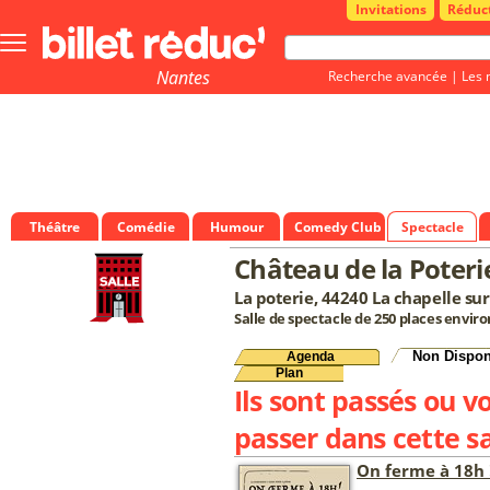
Invitations
Réduc
Bouton
menu
principale
Nantes
Recherche avancée
|
Les 
Théâtre
Comédie
Humour
Comedy Club
Spectacle
Château de la Poteri
La poterie, 44240 La chapelle su
Salle de spectacle de 250 places enviro
Non Dispon
Agenda
Plan
Ils sont passés ou v
passer dans cette sa
On ferme à 18h 