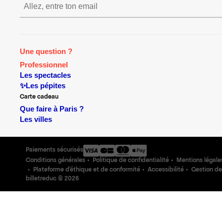
S’inscrire S’inscrire S’i
Une question ?
Professionnel
Les spectacles
✨Les pépites
Carte cadeau
Que faire à Paris ?
Les villes
Paiements sécurisés
Conditions générales
Politique de confidentialité
Mentions légale
Plateforme d'éthique et de conformité
Accessibilité
Gestion de
billetreduc ©
2026