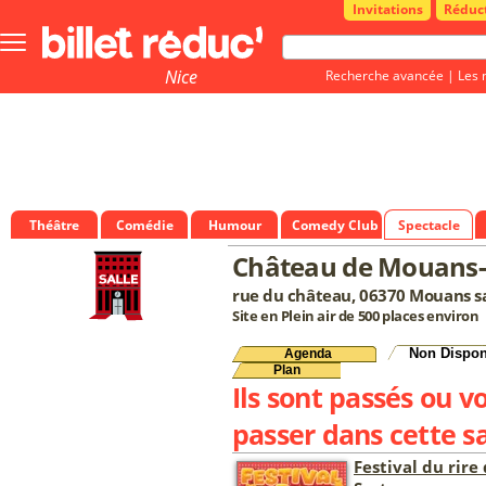
Invitations
Réduc
Bouton
menu
principale
Nice
Recherche avancée
|
Les 
Théâtre
Comédie
Humour
Comedy Club
Spectacle
Château de Mouans-
rue du château, 06370 Mouans s
Site en Plein air de 500 places environ
Non Dispon
Agenda
Plan
Ils sont passés ou v
passer dans cette sa
Festival du rir