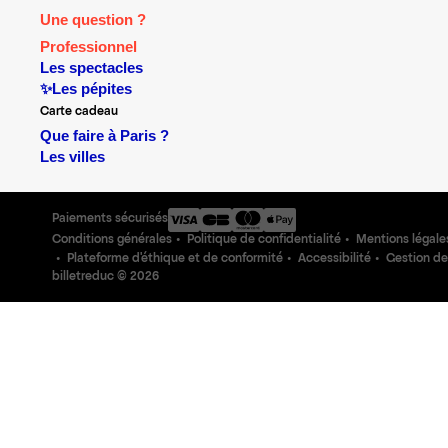
Une question ?
Professionnel
Les spectacles
✨Les pépites
Carte cadeau
Que faire à Paris ?
Les villes
Paiements sécurisés
Conditions générales
Politique de confidentialité
Mentions légale
Plateforme d'éthique et de conformité
Accessibilité
Gestion de
billetreduc ©
2026