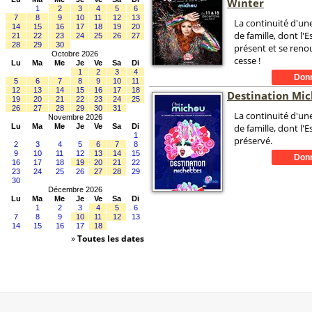
Winter
1
2
3
4
5
6
7
8
9
10
11
12
13
La continuité d'une
14
15
16
17
18
19
20
de famille, dont l'
21
22
23
24
25
26
27
28
29
30
présent et se reno
Octobre 2026
cesse !
Lu
Ma
Me
Je
Ve
Sa
Di
1
2
3
4
5
6
7
8
9
10
11
12
13
14
15
16
17
18
Destination Mic
19
20
21
22
23
24
25
26
27
28
29
30
31
La continuité d'une
Novembre 2026
Lu
Ma
Me
Je
Ve
Sa
Di
de famille, dont l'
1
préservé.
2
3
4
5
6
7
8
9
10
11
12
13
14
15
16
17
18
19
20
21
22
23
24
25
26
27
28
29
30
Décembre 2026
Lu
Ma
Me
Je
Ve
Sa
Di
1
2
3
4
5
6
7
8
9
10
11
12
13
14
15
16
17
18
»
Toutes les dates