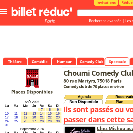
Invitations
Réduc
Bouton
menu
principale
Paris
Recherche avancée
|
Les 
Théâtre
Comédie
Humour
Comedy Club
Spectacle
Choumi Comedy Clu
80 rue Martyrs, 75018 Paris
Comedy club de 70 places environ
Places Disponibles
Agenda
Réservati
Non Disponible
Plan
Août 2026
Lu
Ma
Me
Je
Ve
Sa
Di
Ils sont passés ou v
7
8
9
10
11
12
13
14
15
16
passer dans cette sa
17
18
19
20
21
22
23
24
25
26
27
28
29
30
31
Chez Michou acc
Septembre 2026
Lu
Ma
Me
Je
Ve
Sa
Di