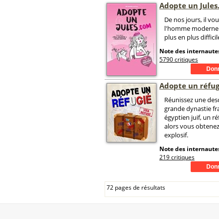
Adopte un Jule
De nos jours, il v
l'homme moderne e
plus en plus diffici
Note des internautes
5790 critiques
Adopte un réfug
Réunissez une des
grande dynastie fr
égyptien juif, un r
alors vous obtenez
explosif.
Note des internautes
219 critiques
72 pages de résultats