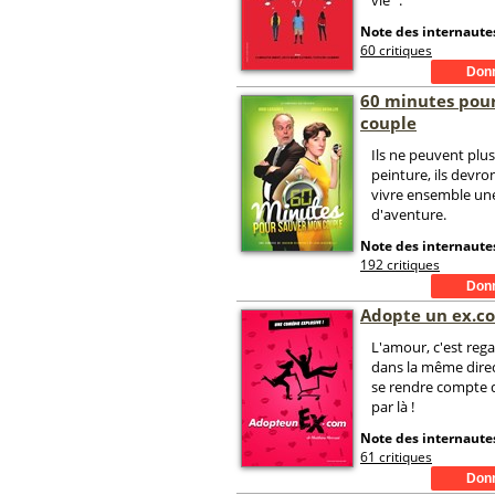
vie ".
Note des internautes
60 critiques
60 minutes pou
couple
Ils ne peuvent plus
peinture, ils devr
vivre ensemble un
d'aventure.
Note des internautes
192 critiques
Adopte un ex.c
L'amour, c'est reg
dans la même direc
se rendre compte q
par là !
Note des internautes
61 critiques