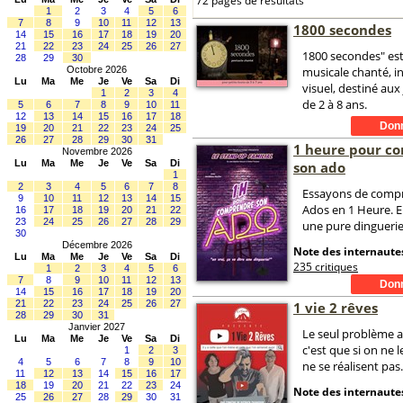
72 pages de résultats
1
2
3
4
5
6
7
8
9
10
11
12
13
1800 secondes
14
15
16
17
18
19
20
21
22
23
24
25
26
27
1800 secondes" est
28
29
30
Octobre 2026
musicale chanté, int
Lu
Ma
Me
Je
Ve
Sa
Di
visuel, destiné aux
1
2
3
4
de 2 à 8 ans.
5
6
7
8
9
10
11
12
13
14
15
16
17
18
19
20
21
22
23
24
25
26
27
28
29
30
31
1 heure pour c
Novembre 2026
Lu
Ma
Me
Je
Ve
Sa
Di
son ado
1
2
3
4
5
6
7
8
Essayons de comp
9
10
11
12
13
14
15
Ados en 1 Heure. En
16
17
18
19
20
21
22
23
24
25
26
27
28
29
une pure dinguerie
30
Décembre 2026
Note des internautes
Lu
Ma
Me
Je
Ve
Sa
Di
235 critiques
1
2
3
4
5
6
7
8
9
10
11
12
13
14
15
16
17
18
19
20
21
22
23
24
25
26
27
1 vie 2 rêves
28
29
30
31
Janvier 2027
Le seul problème a
Lu
Ma
Me
Je
Ve
Sa
Di
c'est que si on ne le
1
2
3
4
5
6
7
8
9
10
ne se réalisent pas.
11
12
13
14
15
16
17
18
19
20
21
22
23
24
Note des internautes
25
26
27
28
29
30
31