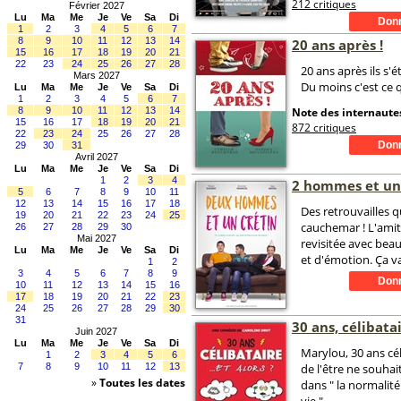
212 critiques
Février 2027
Lu
Ma
Me
Je
Ve
Sa
Di
1
2
3
4
5
6
7
8
9
10
11
12
13
14
20 ans après !
15
16
17
18
19
20
21
22
23
24
25
26
27
28
20 ans après ils s'é
Mars 2027
Du moins c'est ce qu
Lu
Ma
Me
Je
Ve
Sa
Di
1
2
3
4
5
6
7
8
9
10
11
12
13
14
Note des internautes
15
16
17
18
19
20
21
872 critiques
22
23
24
25
26
27
28
29
30
31
Avril 2027
Lu
Ma
Me
Je
Ve
Sa
Di
1
2
3
4
2 hommes et un
5
6
7
8
9
10
11
12
13
14
15
16
17
18
Des retrouvailles q
19
20
21
22
23
24
25
cauchemar ! L'amit
26
27
28
29
30
Mai 2027
revisitée avec be
Lu
Ma
Me
Je
Ve
Sa
Di
et d'émotion. Ça v
1
2
3
4
5
6
7
8
9
10
11
12
13
14
15
16
17
18
19
20
21
22
23
24
25
26
27
28
29
30
31
30 ans, célibatai
Juin 2027
Lu
Ma
Me
Je
Ve
Sa
Di
Marylou, 30 ans cél
1
2
3
4
5
6
7
8
9
10
11
12
13
de l'être ne souhai
»
Toutes les dates
dans " la normalité 