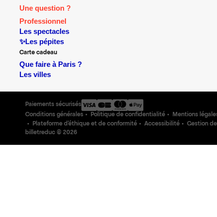
Une question ?
Professionnel
Les spectacles
✨Les pépites
Carte cadeau
Que faire à Paris ?
Les villes
Paiements sécurisés
Conditions générales
Politique de confidentialité
Mentions légale
Plateforme d'éthique et de conformité
Accessibilité
Gestion de
billetreduc ©
2026