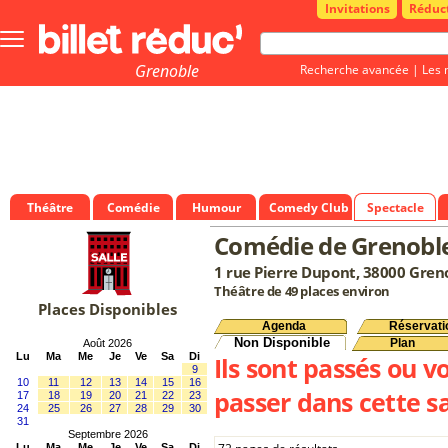
Invitations
Réduc
Bouton
menu
principale
Grenoble
Recherche avancée
|
Les 
Théâtre
Comédie
Humour
Comedy Club
Spectacle
Comédie de Grenobl
1 rue Pierre Dupont, 38000 Gren
Théâtre de 49 places environ
Places Disponibles
Agenda
Réservati
Non Disponible
Plan
Août 2026
Lu
Ma
Me
Je
Ve
Sa
Di
Ils sont passés ou v
9
10
11
12
13
14
15
16
passer dans cette sa
17
18
19
20
21
22
23
24
25
26
27
28
29
30
31
Septembre 2026
Lu
Ma
Me
Je
Ve
Sa
Di