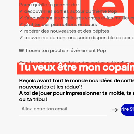
Parce qu’elle te permet de :
✔ découvrir les sorties autour du thème Pop
✔ t’appuyer sur les meilleures ventes et les meille
✔ profiter des promotions en cours
✔ repérer des nouveautés et des pépites
✔ trouver rapidement une sortie disponible ce soir
🎟️ Trouve ton prochain événement Pop
Tu veux être mon copain
👉 Parcours la sélection et réserve l’événement qui 
Reçois avant tout le monde nos idées de sortie
nouveautés et les réduc' !
A toi de jouer pour impressionner ta moitié, ta
ou ta tribu !
Adresse email pour la newsletter