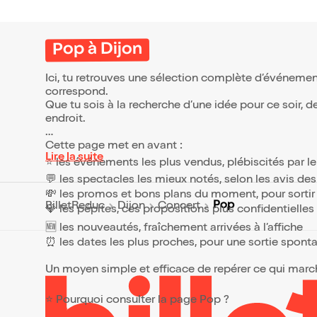
Pop à Dijon
Ici, tu retrouves une sélection complète d’événement
correspond.
Que tu sois à la recherche d’une idée pour ce soir, 
endroit.
Cette page met en avant :
Lire la suite
⭐ les événements les plus vendus, plébiscités par l
💬 les spectacles les mieux notés, selon les avis de
💸 les promos et bons plans du moment, pour sortir 
Pop
BilletReduc
Dijon
Concert
💎 les pépites, ces propositions plus confidentielle
🆕 les nouveautés, fraîchement arrivées à l’affiche
⏰ les dates les plus proches, pour une sortie spont
Un moyen simple et efficace de repérer ce qui marche
⭐ Pourquoi consulter la page Pop ?