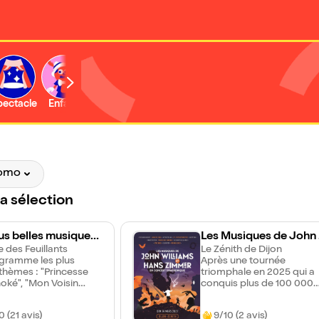
b
pectacle
Enfant
Concert
Activité
omo
la sélection
us belles musiques
Les Musiques de John 
lms de Miyazaki
 des Feuillants
liams et Hans Zimmer 
Le Zénith de Dijon
gramme les plus
Après une tournée
concert symphonique |
thèmes : "Princesse
triomphale en 2025 qui a
jon
ké", "Mon Voisin
conquis plus de 100 000
, "Le Vent se lève", "Le
spectateurs, Les musique
 ambulant", "Kiki la
de John Williams & Hans
0 (21 avis)
9/10 (2 avis)
sorcière", "Ponyo sur la
Zimmer en concert