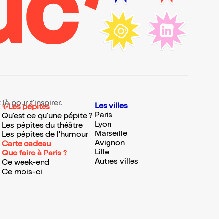
ark
lar)
 ont
ma
nsé
lpte
ment
e
s
es
x, habitué des sorties culturelles ou simplement en quête d’une bonne idée, cette page Pop est là pour t’inspirer.
Les villes
✨Les pépites
du
Paris
Qu'est ce qu'une pépite ?
Lyon
Les pépites du théâtre
ble
Marseille
Les pépites de l'humour
Avignon
Carte cadeau
Lille
Que faire à Paris ?
Autres villes
Ce week-end
e
n
Ce mois-ci
soit
ns
les
e