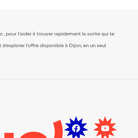
ge
ions
s
 pour t’aider à trouver rapidement la sortie qui te
’explorer l’offre disponible à Dijon, en un seul
s et
nt à
e.
a
s
és