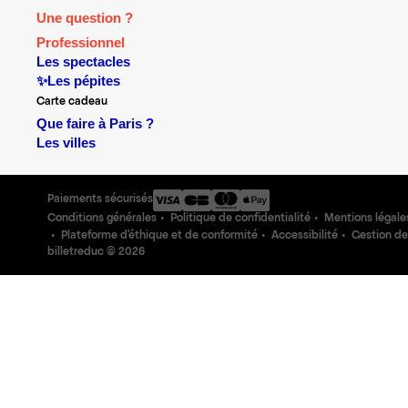
Une question ?
Professionnel
Les spectacles
✨Les pépites
Carte cadeau
Que faire à Paris ?
Les villes
Paiements sécurisés
Conditions générales
Politique de confidentialité
Mentions légale
Plateforme d'éthique et de conformité
Accessibilité
Gestion de
billetreduc ©
2026