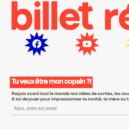
Tu veux être mon copain ?!
Reçois avant tout le monde nos idées de sorties, les nouv
A toi de jouer pour impressionner ta moitié, ta mère ou ta
S’inscrire S’inscrire S