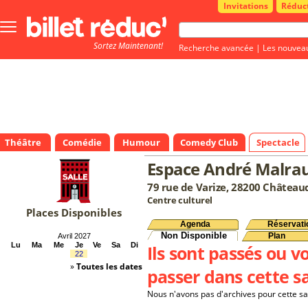
Invitations
Réduc
Bouton
menu
Sortez Maintenant!
principale
Recherche avancée
|
Les nouvea
Théâtre
Comédie
Humour
Comedy Club
Spectacle
Espace André Malra
79 rue de Varize, 28200 Châtea
Centre culturel
Places Disponibles
Agenda
Réservati
Non Disponible
Plan
Avril 2027
Lu
Ma
Me
Je
Ve
Sa
Di
Ils sont passés ou v
22
»
Toutes les dates
passer dans cette sa
Nous n'avons pas d'archives pour cette sa