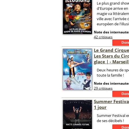
Le plus grand sho
d'Europe arrive en 
magie va littéralem
ville avec l'arriv
européen de l'illus
Note des internautes
42 critiques
Le Grand Cirque 
Les Stars du Cir
glace | - Marseil
Deux heures de sp
toute la famille !
Note des internautes
29 critiques
Summer Festival
1 jour
Summer Festival en
de ses décibels !