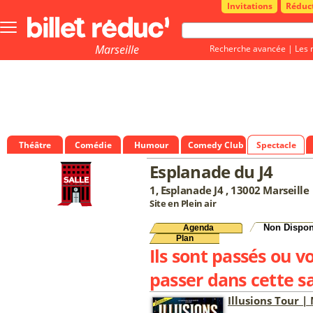
Invitations
Réduc
Bouton
menu
principale
Marseille
Recherche avancée
|
Les 
Théâtre
Comédie
Humour
Comedy Club
Spectacle
Esplanade du J4
1, Esplanade J4 , 13002 Marseille
Site en Plein air
Non Dispon
Agenda
Plan
Ils sont passés ou v
passer dans cette sa
Illusions Tour |