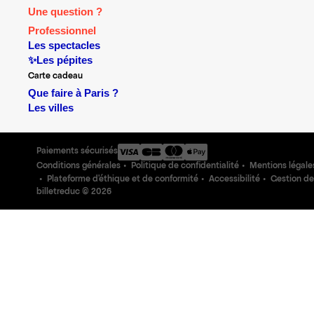
Une question ?
Professionnel
Les spectacles
✨Les pépites
Carte cadeau
Que faire à Paris ?
Les villes
Paiements sécurisés
Conditions générales
Politique de confidentialité
Mentions légale
Plateforme d'éthique et de conformité
Accessibilité
Gestion de
billetreduc ©
2026