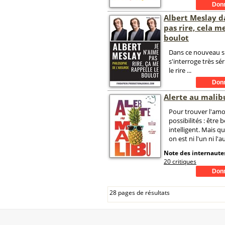
Albert Meslay d
pas rire, cela m
boulot
Dans ce nouveau sp
s'interroge très s
le rire ...
Alerte au malib
Pour trouver l'amour
possibilités : être 
intelligent. Mais q
on est ni l'un ni l'a
Note des internautes
20 critiques
28 pages de résultats