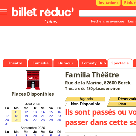
Invitations
Réduc
Bouton
menu
principale
Calais
Recherche avancée
|
Les 
Théâtre
Comédie
Humour
Comedy Club
Spectacle
Familia Théâtre
Rue de la Marine, 62600 Berck
Théâtre de 180 places environ
Places Disponibles
Agenda
Réservati
Non Disponible
Plan
Août 2026
Lu
Ma
Me
Je
Ve
Sa
Di
Ils sont passés ou v
11
12
13
14
15
16
17
18
19
20
21
22
23
passer dans cette sa
24
25
26
27
28
29
30
31
Septembre 2026
Lu
Ma
Me
Je
Ve
Sa
Di
1
2
3
4
5
6