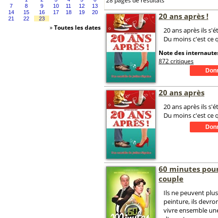
28 pages de résultats
7
8
9
10
11
12
13
14
15
16
17
18
19
20
20 ans après !
21
22
23
»
Toutes les dates
20 ans après ils s'é
Du moins c'est ce qu
Note des internautes
872 critiques
20 ans après
20 ans après ils s'é
Du moins c'est ce qu
60 minutes pour
couple
Ils ne peuvent plus
peinture, ils devr
vivre ensemble un