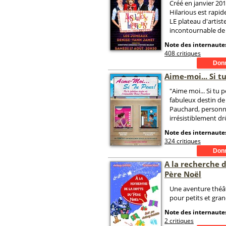
Créé en janvier 201
Hilarious est rap
LE plateau d'artist
incontournable de l
Note des internautes
408 critiques
Aime-moi... Si t
"Aime moi... Si tu p
fabuleux destin de
Pauchard, personn
irrésistiblement dr
Note des internautes
324 critiques
A la recherche d
Père Noël
Une aventure théât
pour petits et gran
Note des internautes
2 critiques