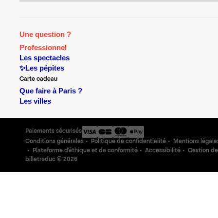
Une question ?
Professionnel
Les spectacles
✨Les pépites
Carte cadeau
Que faire à Paris ?
Les villes
Paiements sécurisés
Conditions générales
Politique de confidentialité
Mentions légale
Plateforme d'éthique et de conformité
Accessibilité
Gestion de
billetreduc ©
2026