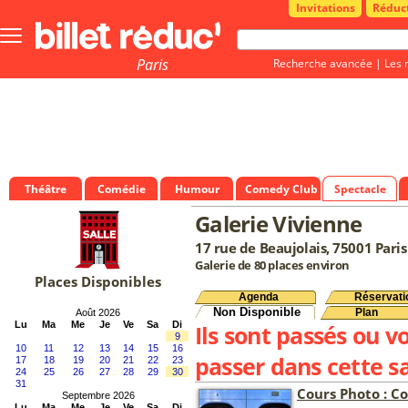
Invitations
Réduc
Bouton
menu
principale
Paris
Recherche avancée
|
Les 
Théâtre
Comédie
Humour
Comedy Club
Spectacle
Galerie Vivienne
17 rue de Beaujolais, 75001 Paris
Galerie de 80 places environ
Places Disponibles
Agenda
Réservati
Non Disponible
Plan
Août 2026
Lu
Ma
Me
Je
Ve
Sa
Di
Ils sont passés ou v
9
10
11
12
13
14
15
16
passer dans cette sa
17
18
19
20
21
22
23
24
25
26
27
28
29
30
31
Cours Photo : C
Septembre 2026
Lu
Ma
Me
Je
Ve
Sa
Di