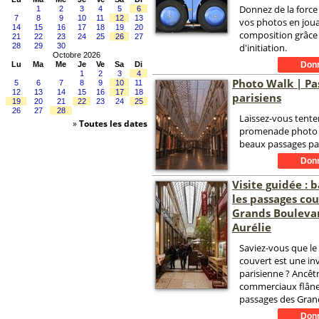
Donnez de la force
1
2
3
4
5
6
7
8
9
10
11
12
13
vos photos en joua
14
15
16
17
18
19
20
composition grâce 
21
22
23
24
25
26
27
28
29
30
d'initiation.
Octobre 2026
Lu
Ma
Me
Je
Ve
Sa
Di
1
2
3
4
Photo Walk | Pa
5
6
7
8
9
10
11
12
13
14
15
16
17
18
parisiens
19
20
21
22
23
24
25
26
27
28
Laissez-vous tente
»
Toutes les dates
promenade photo d
beaux passages par
Visite guidée : 
les passages co
Grands Boulevar
Aurélie
Saviez-vous que le
couvert est une in
parisienne ? Ancêt
commerciaux flâne
passages des Gran