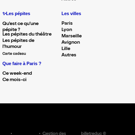
✨Les pépites
Les villes
Paris
Qu'est ce qu'une
pépite ?
Lyon
Les pépites du théâtre
Marseille
Les pépites de
Avignon
l'humour
Lille
Carte cadeau
Autres
Que faire à Paris ?
Ce week-end
Ce mois-ci
Gestion des
billetreduc ©