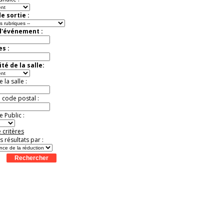
e sortie :
d'événement :
es :
té de la salle:
la salle :
u code postal :
 Public :
 critères
es résultats par :