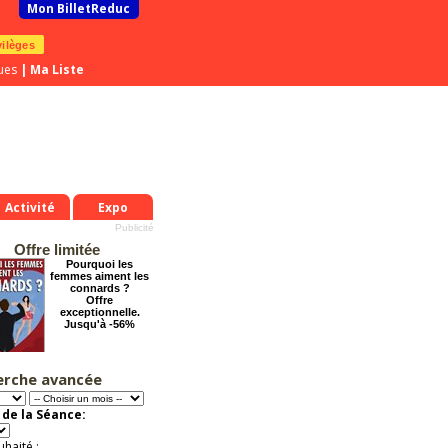
Mon BilletReduc
vilèges
ues
|
Ma Liste
Activité
Expo
Offre limitée
Pourquoi les
femmes aiment les
connards ?
Offre
exceptionnelle.
Jusqu'à -56%
erche avancée
Tout va bien se
passer !
Offre
de la Séance:
exceptionnelle.
Jusqu'à -57%
uhaité :