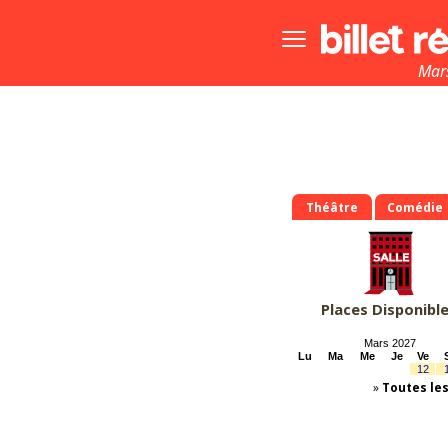
Bouton
menu
principale
Mars
Théâtre
Comédie
Places Disponibl
Mars 2027
Lu
Ma
Me
Je
Ve
12
»
Toutes le