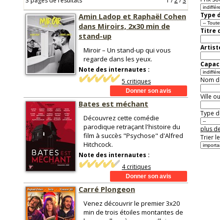
3 pages de résultats
1
/
2
/
3
Type d
Amin Ladop et Raphaël Cohen
dans Miroirs, 2x30 min de
Titre 
stand-up
Artist
Miroir – Un stand-up qui vous
regarde dans les yeux.
Capaci
Note des internautes :
Nom de 
5 critiques
Ville o
Bates est méchant
Type de
Découvrez cette comédie
parodique retraçant l'histoire du
plus de
film à succès "Psychose" d'Alfred
Trier l
Hitchcock.
Note des internautes :
4 critiques
Carré Plongeon
Venez découvrir le premier 3x20
min de trois étoiles montantes de