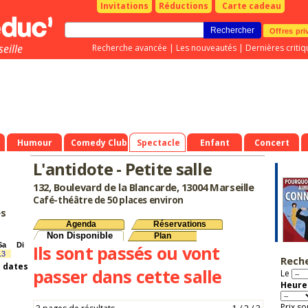
Invitations
Réductions
Carte cadeau
Offres pri
eille
Recherche avancée
|
Les nouveautés
|
Dernières critiq
Humour
Comedy Club
Spectacle
Enfant
Concert
L'antidote - Petite salle
132, Boulevard de la Blancarde, 13004 Marseille
Café-théâtre de 50 places environ
es
Agenda
Réservations
Non Disponible
Plan
Sa
Di
Ils sont passés ou vont
13
Rech
s dates
passer dans cette salle
Le
Heure 
Prix so