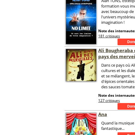
Alan TONS, ostéop
formation vous inv
avec beaucoup de 
l'univers mystérie
imagination !
Note des internautes
181 critiques
Ali Bougheraba 
pays des mervei
Dans ce pays où Ali
cultures et les dial
et se mélangent, l
d'épices orientales
des sauces tomates 
Note des internautes
127 critiques
Ana
Quand la musique 
fantastique...