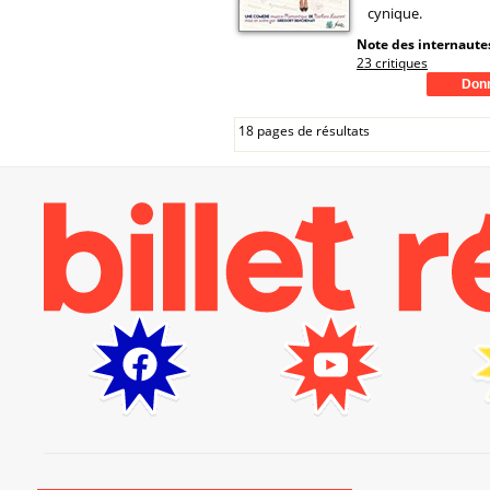
cynique.
Note des internautes
23 critiques
18 pages de résultats