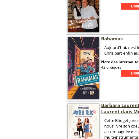
Bahamas
Aujourd'hui, c'est l
Chris part enfin a
Note des internautes
42 critiques
Barbara Laurent
Laurent dans M
Cette Bridget Jone
nous livre son coe
accompagnée de sa
multi-instrumenti