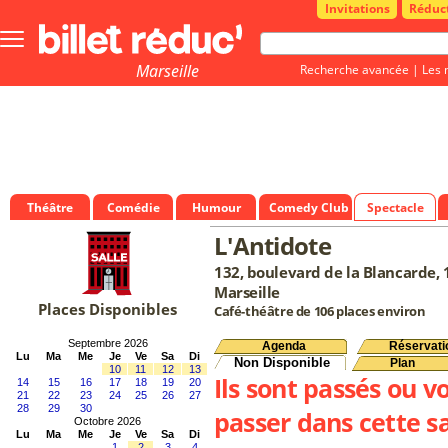
Invitations
Réduc
Bouton
menu
principale
Marseille
Recherche avancée
|
Les 
Théâtre
Comédie
Humour
Comedy Club
Spectacle
L'Antidote
132, boulevard de la Blancarde,
Marseille
Places Disponibles
Café-théâtre de 106 places environ
Septembre 2026
Agenda
Réservati
Lu
Ma
Me
Je
Ve
Sa
Di
Non Disponible
Plan
10
11
12
13
Ils sont passés ou v
14
15
16
17
18
19
20
21
22
23
24
25
26
27
28
29
30
passer dans cette sa
Octobre 2026
Lu
Ma
Me
Je
Ve
Sa
Di
1
2
3
4