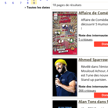
5
6
7
8
9
18 pages de résultats
»
Toutes les dates
Affaire de Comé
Affaire de Comédie
découvrir 5 Humori
!
Note des internautes
5 critiques
Ahmed Sparrow
Révélé dans l'émis
Mouloud Achour, 
est l'une des nouve
Stand up parisien.
Note des internautes
366 critiques
Alan Tons dans 