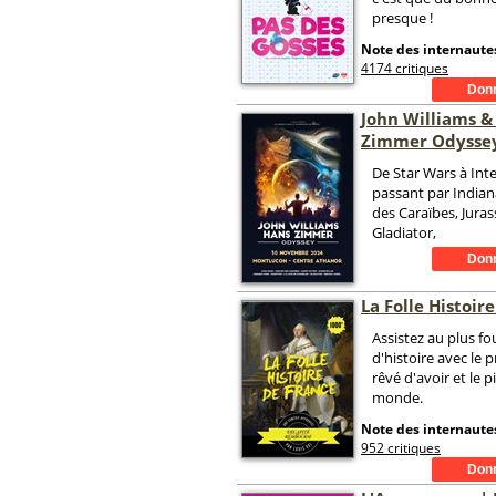
presque !
Note des internautes
4174 critiques
John Williams &
Zimmer Odysse
De Star Wars à Inte
passant par Indiana
des Caraïbes, Juras
Gladiator,
La Folle Histoir
Assistez au plus fo
d'histoire avec le 
rêvé d'avoir et le 
monde.
Note des internautes
952 critiques