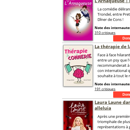
L'Arnaqueuse |
La comédie délira
Trondel, entre Pre
Dîner de Cons !
Note des internautes
310 critiques
La thérapie de 
Face à face hilarant
entre un psy que l
recommanderait à 
con international q
souhaite à tout le
Note des internautes
191 critiques
Laura Laune dan
alleluia
Après une premièr
triomphale de plus
représentations à 