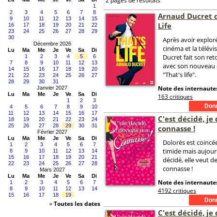
2 pages de résultats
1
2
3
4
5
6
7
8
Arnaud Ducret d
9
10
11
12
13
14
15
Life
16
17
18
19
20
21
22
23
24
25
26
27
28
29
30
Après avoir exploré
Décembre 2026
cinéma et la télévi
Lu
Ma
Me
Je
Ve
Sa
Di
Ducret fait son ret
1
2
3
4
5
6
7
8
9
10
11
12
13
avec son nouveau
14
15
16
17
18
19
20
"That's life".
21
22
23
24
25
26
27
28
29
30
31
Note des internautes
Janvier 2027
Lu
Ma
Me
Je
Ve
Sa
Di
163 critiques
1
2
3
4
5
6
7
8
9
10
11
12
13
14
15
16
17
C'est décidé, je
18
19
20
21
22
23
24
25
26
27
28
29
30
31
connasse !
Février 2027
Lu
Ma
Me
Je
Ve
Sa
Di
Dolorès est coincée
1
2
3
4
5
6
7
timide mais aujour
8
9
10
11
12
13
14
15
16
17
18
19
20
21
décidé, elle veut d
22
23
24
25
26
27
28
connasse !
Mars 2027
Lu
Ma
Me
Je
Ve
Sa
Di
Note des internautes
1
2
3
4
5
6
7
8
9
10
11
12
13
14
4192 critiques
15
16
17
18
19
»
Toutes les dates
C'est décidé, je