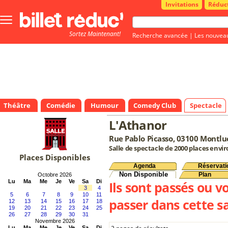
Invitations
Réduc
Bouton
menu
Sortez Maintenant!
principale
Recherche avancée
|
Les nouvea
Théâtre
Comédie
Humour
Comedy Club
Spectacle
L'Athanor
Rue Pablo Picasso, 03100 Montl
Salle de spectacle de 2000 places envi
Places Disponibles
Agenda
Réservati
Non Disponible
Plan
Octobre 2026
Lu
Ma
Me
Je
Ve
Sa
Di
Ils sont passés ou v
3
4
5
6
7
8
9
10
11
passer dans cette sa
12
13
14
15
16
17
18
19
20
21
22
23
24
25
26
27
28
29
30
31
Novembre 2026
Lu
Ma
Me
Je
Ve
Sa
Di