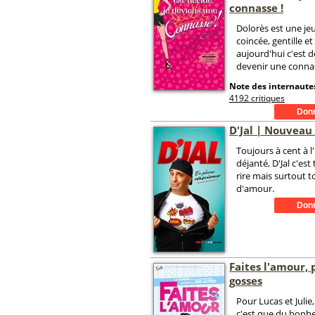
connasse !
Dolorès est une j
coincée, gentille e
aujourd'hui c'est dé
devenir une connas
Note des internautes
4192 critiques
D'Jal | Nouveau
Toujours à cent à l
déjanté, D'Jal c'est
rire mais surtout t
d'amour.
Faites l'amour, 
gosses
Pour Lucas et Julie
c'est que du bonheu