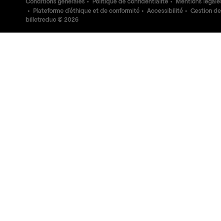
Conditions générales
Politique de confidentialité
Mentions légale
Plateforme d'éthique et de conformité
Accessibilité
Gestion de
billetreduc ©
2026