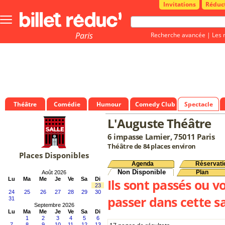
Invitations
Réduc
Bouton
menu
principale
Paris
Recherche avancée
|
Les 
Théâtre
Comédie
Humour
Comedy Club
Spectacle
L'Auguste Théâtre
6 impasse Lamier, 75011 Paris
Théâtre de 84 places environ
Places Disponibles
Agenda
Réservati
Non Disponible
Plan
Août 2026
Lu
Ma
Me
Je
Ve
Sa
Di
Ils sont passés ou v
23
24
25
26
27
28
29
30
passer dans cette sa
31
Septembre 2026
Lu
Ma
Me
Je
Ve
Sa
Di
1
2
3
4
5
6
7
8
9
10
11
12
13