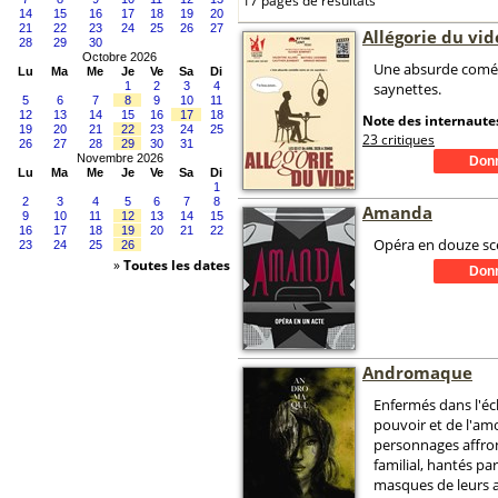
17 pages de résultats
14
15
16
17
18
19
20
21
22
23
24
25
26
27
Allégorie du vid
28
29
30
Octobre 2026
Une absurde coméd
Lu
Ma
Me
Je
Ve
Sa
Di
1
2
3
4
saynettes.
5
6
7
8
9
10
11
12
13
14
15
16
17
18
Note des internautes
19
20
21
22
23
24
25
23 critiques
26
27
28
29
30
31
Novembre 2026
Lu
Ma
Me
Je
Ve
Sa
Di
1
2
3
4
5
6
7
8
Amanda
9
10
11
12
13
14
15
16
17
18
19
20
21
22
Opéra en douze sc
23
24
25
26
»
Toutes les dates
Andromaque
Enfermés dans l'éc
pouvoir et de l'amo
personnages affron
familial, hantés par
masques de leurs a