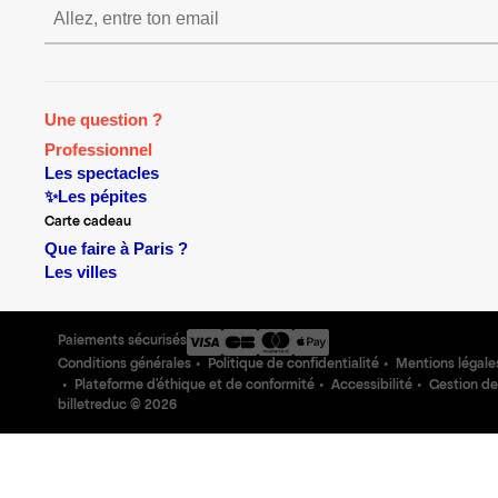
S’inscrire S’inscrire S’inscrire 
Une question ?
Professionnel
Les spectacles
✨Les pépites
Carte cadeau
Que faire à Paris ?
Les villes
Paiements sécurisés
Conditions générales
Politique de confidentialité
Mentions légale
Plateforme d'éthique et de conformité
Accessibilité
Gestion de
billetreduc ©
2026