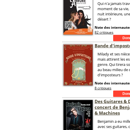
Qui n'a jamais trav
moment de sa vie, 
nuit intérieure, un
désert ?
Note des internautes
82 critiques
Bande d'impost
Milady et ses nièc
mais attirent les e
genre. Qui tirera s
au beau milieu de 
d'imposteurs ?
Note des internautes
8 critiques
Des Guitares & D
concert de Ben
& Machines
Benjamin a eu mille
avec ses guitares, 