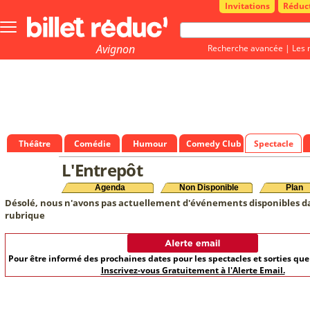
Invitations
Réduc
Bouton
menu
principale
Avignon
Recherche avancée
|
Les 
Théâtre
Comédie
Humour
Comedy Club
Spectacle
L'Entrepôt
Agenda
Non Disponible
Plan
Désolé, nous n'avons pas actuellement d'événements disponibles d
rubrique
Pour être informé des prochaines dates pour les spectacles et sorties qu
Inscrivez-vous Gratuitement à l'Alerte Email.