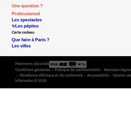
Une question ?
Professionnel
Les spectacles
✨Les pépites
Carte cadeau
Que faire à Paris ?
Les villes
Paiements sécurisés
Conditions générales
Politique de confidentialité
Mentions légale
Plateforme d'éthique et de conformité
Accessibilité
Gestion de
billetreduc ©
2026