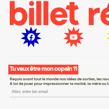
Tu veux être mon copain ?!
Reçois avant tout le monde nos idées de sorties, les nouv
A toi de jouer pour impressionner ta moitié, ta mère ou ta
S’inscrire S’inscrire S’