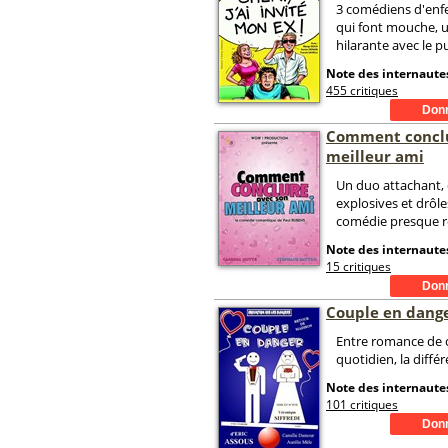
3 comédiens d'enfe
qui font mouche, u
hilarante avec le pu
Note des internautes
455 critiques
Comment conclu
meilleur ami
Un duo attachant, 
explosives et drôl
comédie presque 
Note des internautes
15 critiques
Couple en dang
Entre romance de c
quotidien, la diffé
Note des internautes
101 critiques