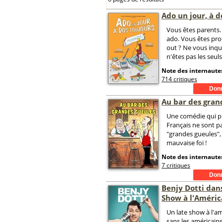
Ado un jour, à d
Vous êtes parents.
ado. Vous êtes pr
out ? Ne vous inqu
n'êtes pas les seuls
Note des internautes
714 critiques
Au bar des gran
Une comédie qui p
Français ne sont p
"grandes gueules", 
mauvaise foi !
Note des internautes
7 critiques
Benjy Dotti dan
Show à l'Améric
Un late show à l'a
sans les américains.