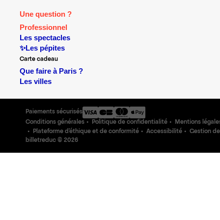
Une question ?
Professionnel
Les spectacles
✨Les pépites
Carte cadeau
Que faire à Paris ?
Les villes
Paiements sécurisés
Conditions générales
Politique de confidentialité
Mentions légale
Plateforme d'éthique et de conformité
Accessibilité
Gestion de
billetreduc ©
2026