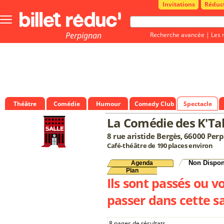
Invitations
Réduc
Bouton
menu
principale
Perpignan
Recherche avancée
|
Les 
Théâtre
Comédie
Humour
Comedy Club
Spectacle
La Comédie des K'Ta
8 rue aristide Bergès, 66000 Per
Café-théâtre de 190 places environ
Non Dispon
Agenda
Plan
Ils sont passés ou v
passer dans cette sa
8 pages de résultats