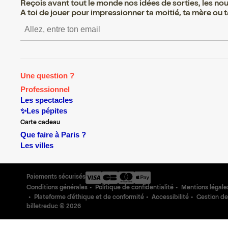
Reçois avant tout le monde nos idées de sorties, les nouv
A toi de jouer pour impressionner ta moitié, ta mère ou ta
S’inscrire S’inscrire S’inscrire S
Une question ?
Professionnel
Les spectacles
✨Les pépites
Carte cadeau
Que faire à Paris ?
Les villes
Paiements sécurisés
Conditions générales
Politique de confidentialité
Mentions légale
Plateforme d'éthique et de conformité
Accessibilité
Gestion de
billetreduc ©
2026