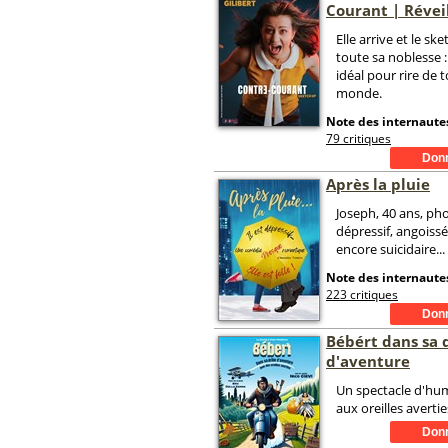
Courant | Révei
Elle arrive et le sk
toute sa noblesse :
idéal pour rire de t
monde.
Note des internautes
79 critiques
Après la pluie
Joseph, 40 ans, ph
dépressif, angoissé
encore suicidaire...
Note des internautes
223 critiques
Bébért dans sa 
d'aventure
Un spectacle d'hu
aux oreilles avertie