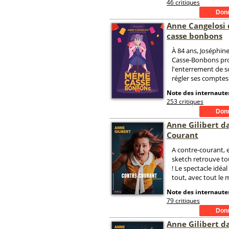
46 critiques
Anne Cangelosi
casse bonbons
À 84 ans, Joséphin
Casse-Bonbons pro
l'enterrement de 
régler ses comptes a
Note des internautes
253 critiques
Anne Gilibert d
Courant
A contre-courant, el
sketch retrouve to
! Le spectacle idéal
tout, avec tout le
Note des internautes
79 critiques
Anne Gilibert d