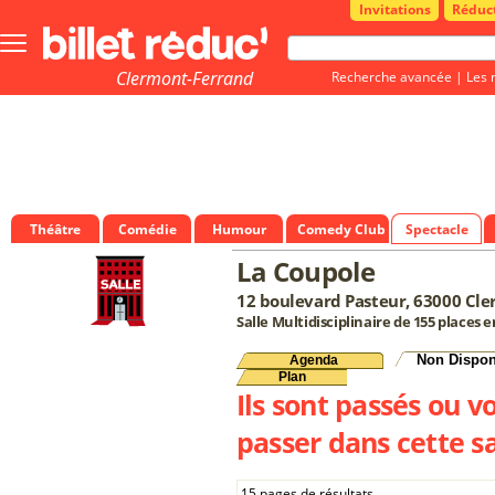
Invitations
Réduc
Bouton
menu
principale
Clermont-Ferrand
Recherche avancée
|
Les 
Théâtre
Comédie
Humour
Comedy Club
Spectacle
La Coupole
12 boulevard Pasteur, 63000 Cl
Salle Multidisciplinaire de 155 places 
Non Dispon
Agenda
Plan
Ils sont passés ou v
passer dans cette sa
15 pages de résultats