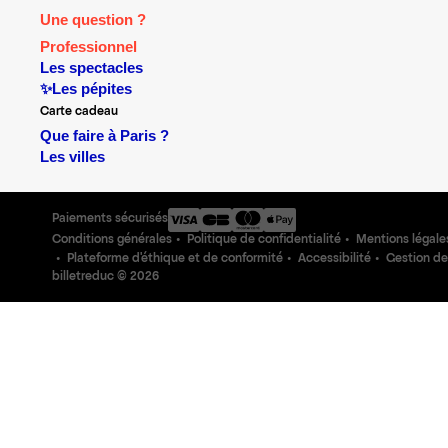
Une question ?
Professionnel
Les spectacles
✨Les pépites
Carte cadeau
Que faire à Paris ?
Les villes
Paiements sécurisés
Conditions générales
Politique de confidentialité
Mentions légale
Plateforme d'éthique et de conformité
Accessibilité
Gestion de
billetreduc ©
2026