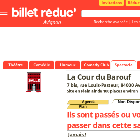
Invitations
Réduc
Bouton
menu
principale
Avignon
Recherche avancée
|
Les 
Théâtre
Comédie
Humour
Comedy Club
Spectacle
La Cour du Barouf
7 bis, rue Louis-Pasteur, 84000 A
Site en Plein air de 100 places environ
Non Dispon
Agenda
Plan
Ils sont passés ou v
passer dans cette sa
Jamais !