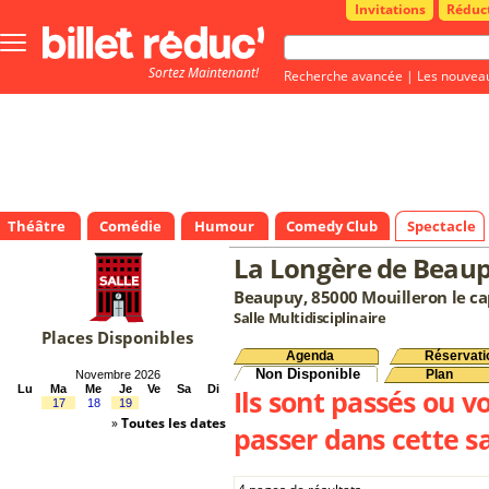
Invitations
Réduc
Bouton
menu
Sortez Maintenant!
principale
Recherche avancée
|
Les nouvea
Théâtre
Comédie
Humour
Comedy Club
Spectacle
La Longère de Beau
Beaupuy, 85000 Mouilleron le ca
Salle Multidisciplinaire
Places Disponibles
Agenda
Réservati
Non Disponible
Plan
Novembre 2026
Lu
Ma
Me
Je
Ve
Sa
Di
Ils sont passés ou v
17
18
19
»
Toutes les dates
passer dans cette sa