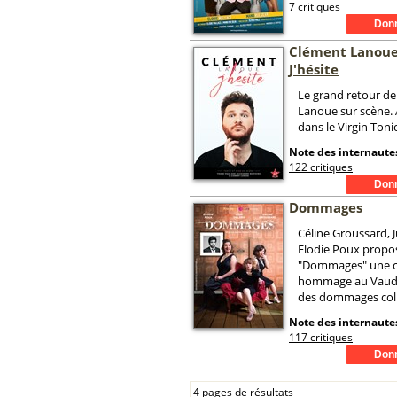
7 critiques
Clément Lanoue
J'hésite
Le grand retour d
Lanoue sur scène.
dans le Virgin Tonic
Note des internautes
122 critiques
Dommages
Céline Groussard, Ju
Elodie Poux propo
"Dommages" une 
hommage au Vaudev
des dommages coll
Note des internautes
117 critiques
4 pages de résultats