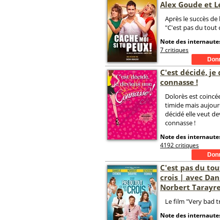
Alex Goude et L
Après le succès de
"C'est pas du tout 
Note des internautes
7 critiques
C'est décidé, je
connasse !
Dolorès est coincée
timide mais aujour
décidé elle veut d
connasse !
Note des internautes
4192 critiques
C'est pas du tou
crois | avec Dan
Norbert Tarayr
Le film "Very bad tr
Note des internautes