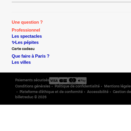
Une question ?
Professionnel
Les spectacles
✨Les pépites
Carte cadeau
Que faire à Paris ?
Les villes
Paiements sécurisés
Conditions générales
Politique de confidentialité
Mentions légale
Plateforme d'éthique et de conformité
Accessibilité
Gestion de
billetreduc ©
2026