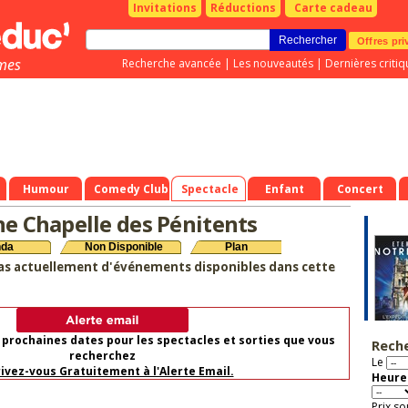
Invitations
Réductions
Carte cadeau
Offres pri
mes
Recherche avancée
|
Les nouveautés
|
Dernières critiq
Humour
Comedy Club
Spectacle
Enfant
Concert
ne Chapelle des Pénitents
nda
Non Disponible
Plan
as actuellement d'événements disponibles dans cette
 prochaines dates pour les spectacles et sorties que vous
Rech
recherchez
Le
rivez-vous Gratuitement à l'Alerte Email.
Heure 
Prix so