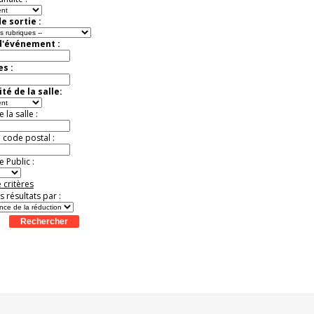
Activité à vivre !
Promo exclusive ! .
e sortie :
Jusqu'à -13%
d'événement :
es :
té de la salle:
la salle :
u code postal :
 Public :
 critères
es résultats par :