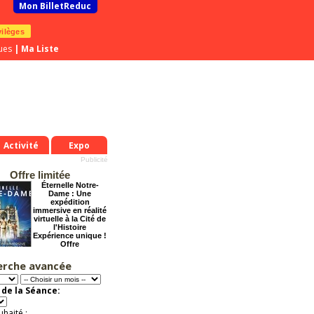
Mon BilletReduc
vilèges
ues
|
Ma Liste
Activité
Expo
Offre limitée
Éternelle Notre-
Dame : Une
expédition
immersive en réalité
virtuelle à la Cité de
l'Histoire
Expérience unique !
Offre
promotionnelle.
Jusqu'à -35%
erche avancée
Le Grand Hôtel des
Rêves présente :
de la Séance:
Jules Verne, Le
Voyage
Extraordinaire
uhaité :