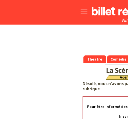
Bouton
menu
principale
Ni
Théâtre
Comédie
La Scè
Age
Désolé, nous n'avons p
rubrique
Pour être informé des
Insc