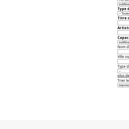
Type d
Titre 
Artist
Capaci
Nom de 
Ville o
Type de
plus de
Trier l