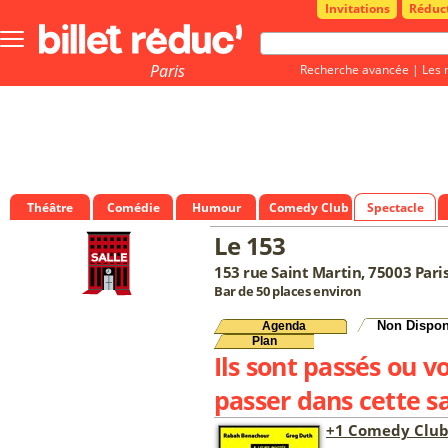
Invitations
Réduc
Bouton
menu
principale
Paris
Recherche avancée
|
Les 
Théâtre
Comédie
Humour
Comedy Club
Spectacle
Le 153
153 rue Saint Martin, 75003 Pari
Bar de 50 places environ
Non Dispon
Agenda
Plan
Ils sont passés ou v
passer dans cette sa
+1 Comedy Clu