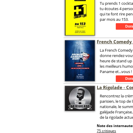
Tu prends 1 cocktail
tu écoutes 4 pers
qui te font rire pen
par mois au 153.
French Comedy 
La French Comedy
donne rendez-vou
heure de stand up 
les meilleurs humo
Paname et...vous !
La Rigolade - C
Rencontrez la crè
parisien, le top de 
nationale, le sum
galéjade Française
de la rigolade actue
Note des internautes
75 critiques