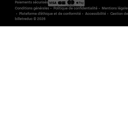
Paiements sécurisés
Conditions générales
Politique de confidentialité
Mentions légale
Plateforme d'éthique et de conformité
Accessibilité
Gestion de
billetreduc ©
2026