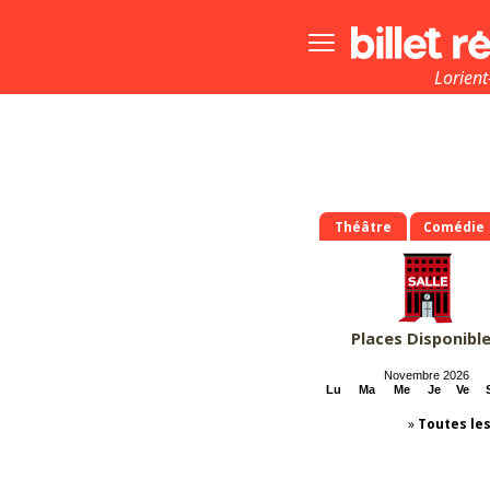
Bouton
menu
principale
Lorien
Théâtre
Comédie
Places Disponibl
Novembre 2026
Lu
Ma
Me
Je
Ve
»
Toutes le