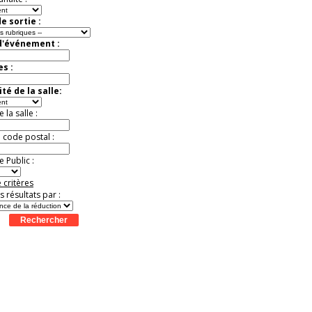
e sortie :
d'événement :
es :
té de la salle:
la salle :
u code postal :
 Public :
 critères
es résultats par :