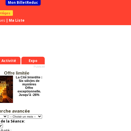
Mon BilletReduc
vilèges
ues
|
Ma Liste
Activité
Expo
Offre limitée
La Cité Interdite :
Six siècles de
mystères
Offre
exceptionnelle.
Jusqu'à -26%
erche avancée
Dernier coup de
ciseaux
Offre
de la Séance:
exceptionnelle.
Jusqu'à -50%
uhaité :