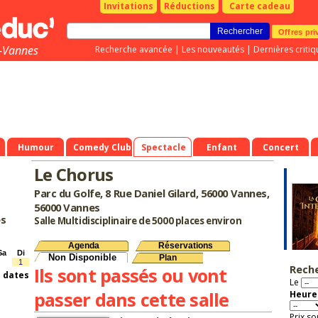
Invitations
Réductions
Carte cadeau
Offres pri
t-Vannes
Recherche avancée
|
Les nouveautés
|
Dernières critiq
Humour
Comedy Club
Spectacle
Enfant
Concert
Le Chorus
Parc du Golfe, 8 Rue Daniel Gilard, 56000 Vannes,
56000 Vannes
es
Salle Multidisciplinaire de 5000 places environ
Agenda
Réservations
Sa
Di
Non Disponible
Plan
1
Rech
Ils sont passés ou vont
s dates
Le
passer dans cette salle
Heure 
Prix so