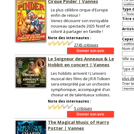
Cirque Pinder | Vannes
Type d
Le plus célèbre cirque d'Europe
enfin de retour !
Titre 
Venez découvrir son incroyable
nouveau spectacle 2025 festif et
Artist
coloré à partager en famille !
Note des internautes :
Capaci
2745 critiques
Nom de 
Le Seigneur des Anneaux & Le
Ville o
Hobbit en concert | Vannes
Type de
Les hobbits arrivent ! L'univers
musical des films de J.R.R.Tolkien
plus de
Trier l
sera interprété par un orchestre
symphonique, accompagné d'un
choeur et de talentueux solistes.
Note des internautes :
5 critiques
The Magical Music of Harry
Potter | Vannes