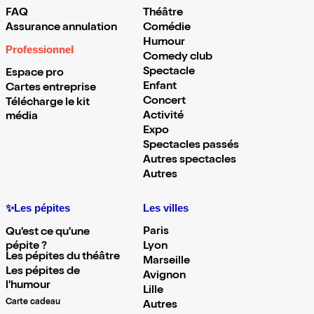
FAQ
Théâtre
Assurance annulation
Comédie
Humour
Professionnel
Comedy club
Spectacle
Espace pro
Enfant
Cartes entreprise
Concert
Télécharge le kit
Activité
média
Expo
Spectacles passés
Autres spectacles
Autres
✨Les pépites
Les villes
Paris
Qu'est ce qu'une
pépite ?
Lyon
Les pépites du théâtre
Marseille
Les pépites de
Avignon
l'humour
Lille
Carte cadeau
Autres