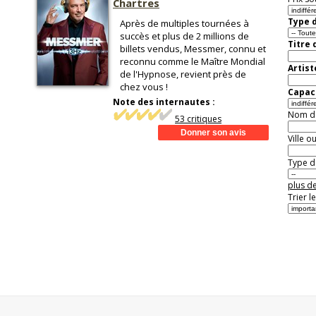
Chartres
Type d
Après de multiples tournées à
succès et plus de 2 millions de
Titre 
billets vendus, Messmer, connu et
reconnu comme le Maître Mondial
Artist
de l'Hypnose, revient près de
chez vous !
Capaci
Note des internautes :
Nom de 
53 critiques
Ville o
Type de
plus de
Trier l