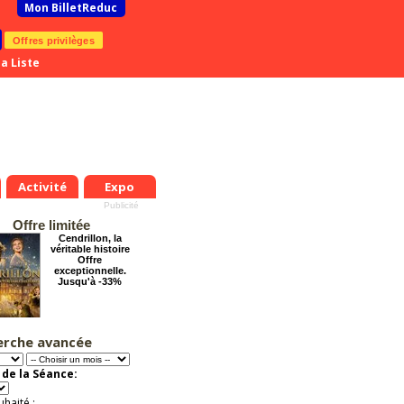
Mon BilletReduc
Offres privilèges
a Liste
Activité
Expo
Offre limitée
Cendrillon, la
véritable histoire
Offre
exceptionnelle.
Jusqu'à -33%
erche avancée
Arsène Lupin
Offre
exceptionnelle.
de la Séance:
Jusqu'à -28%
uhaité :