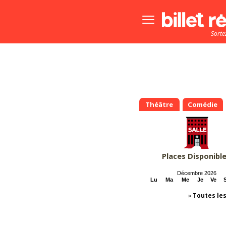
Bouton
menu
Sorte
principale
Théâtre
Comédie
Places Disponibl
Décembre 2026
Lu
Ma
Me
Je
Ve
»
Toutes le