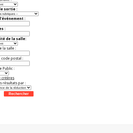
e sortie :
d'événement :
es :
té de la salle:
la salle :
u code postal :
 Public :
 critères
es résultats par :