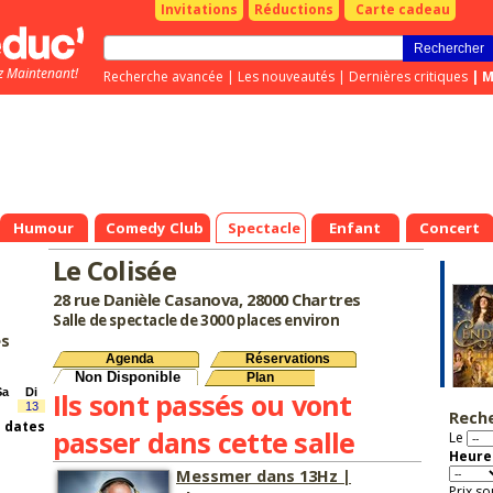
Invitations
Réductions
Carte cadeau
z Maintenant!
Recherche avancée
|
Les nouveautés
|
Dernières critiques
|
M
Humour
Comedy Club
Spectacle
Enfant
Concert
Le Colisée
28 rue Danièle Casanova, 28000 Chartres
Salle de spectacle de 3000 places environ
es
Agenda
Réservations
Non Disponible
Plan
Sa
Di
Ils sont passés ou vont
13
Rech
s dates
passer dans cette salle
Le
Heure 
Messmer dans 13Hz |
Prix so