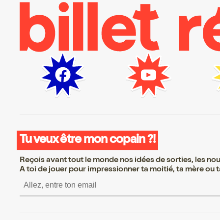
Tu veux être mon copain ?!
Reçois avant tout le monde nos idées de sorties, les nouv
A toi de jouer pour impressionner ta moitié, ta mère ou ta
S’inscrire S’inscrire S’