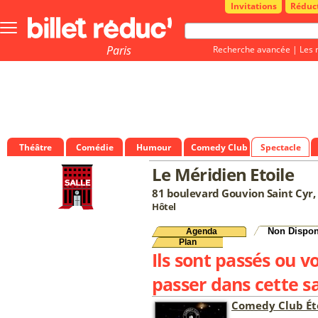
Invitations
Réduc
Bouton
menu
principale
Paris
Recherche avancée
|
Les 
Théâtre
Comédie
Humour
Comedy Club
Spectacle
Le Méridien Etoile
81 boulevard Gouvion Saint Cyr,
Hôtel
Non Dispon
Agenda
Plan
Ils sont passés ou v
passer dans cette sa
Comedy Club Ét