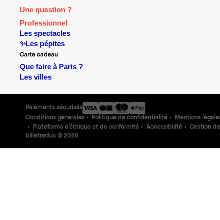
Une question ?
Professionnel
Les spectacles
✨Les pépites
Carte cadeau
Que faire à Paris ?
Les villes
Paiements sécurisés
Conditions générales
Politique de confidentialité
Mentions légale
Plateforme d'éthique et de conformité
Accessibilité
Gestion de
billetreduc ©
2026