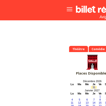
Bouton
menu
principale
Avi
Théâtre
Comédie
Places Disponibl
Décembre 2026
Lu
Ma
Me
Je
Ve
31
Janvier 2027
Lu
Ma
Me
Je
Ve
1
4
5
6
7
8
11
12
13
14
15
18
19
20
21
22