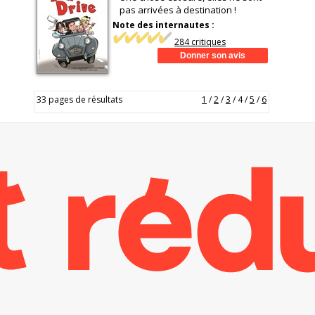
pas arrivées à destination !
Note des internautes :
284 critiques
33 pages de résultats
1
/
2
/
3
/
4
/
5
/
6