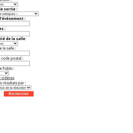
e sortie :
d'événement :
es :
té de la salle:
la salle :
u code postal :
 Public :
 critères
es résultats par :