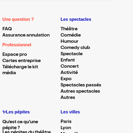
Une question ?
Les spectacles
FAQ
Théâtre
Assurance annulation
Comédie
Humour
Professionnel
Comedy club
Spectacle
Espace pro
Enfant
Cartes entreprise
Concert
Télécharge le kit
Activité
média
Expo
Spectacles passés
Autres spectacles
Autres
✨Les pépites
Les villes
Paris
Qu'est ce qu'une
pépite ?
Lyon
Les pépites du théâtre