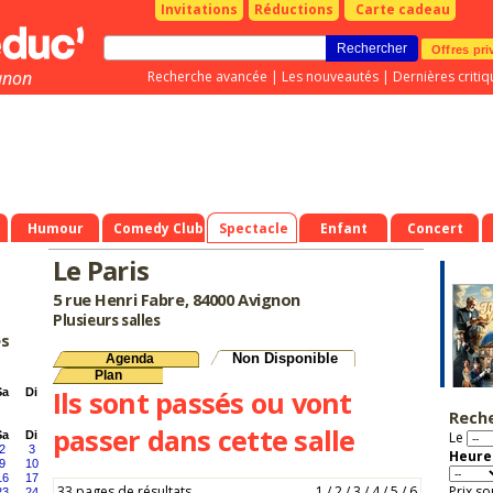
Invitations
Réductions
Carte cadeau
Offres pri
gnon
Recherche avancée
|
Les nouveautés
|
Dernières critiq
Humour
Comedy Club
Spectacle
Enfant
Concert
Le Paris
5 rue Henri Fabre, 84000 Avignon
Plusieurs salles
es
Non Disponible
Agenda
Plan
Ils sont passés ou vont
Sa
Di
Rech
passer dans cette salle
Sa
Di
Le
2
3
Heure 
9
10
16
17
33 pages de résultats
1
/
2
/
3
/
4
/
5
/
6
Prix so
23
24