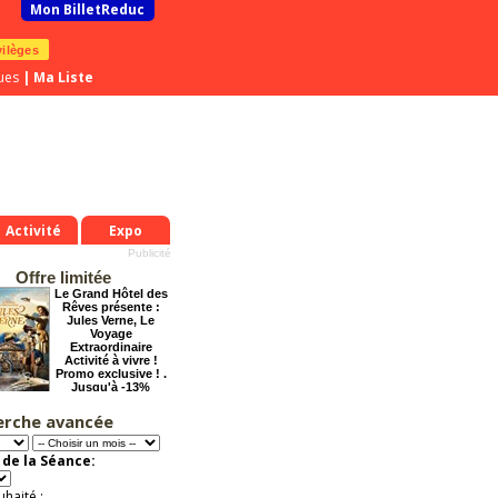
Mon BilletReduc
vilèges
ues
|
Ma Liste
Activité
Expo
Offre limitée
Le Grand Hôtel des
Rêves présente :
Jules Verne, Le
Voyage
Extraordinaire
Activité à vivre !
Promo exclusive ! .
Jusqu'à -13%
erche avancée
Cendrillon, la
véritable histoire
Offre
de la Séance:
exceptionnelle.
Jusqu'à -33%
uhaité :