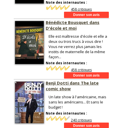
Note des internautes :
458 critiques
Bénédicte Bousquet dans
D'école et moi
Elle est maîtresse d'école et elle a
deux ou trois trucs à vous dire !
Vous ne verrez plus jamais les
instits de maternelle de la même
façon...
Note des internautes :
458 critiques
Benji Dotti dans The late
comic show
Un late show à l'américaine, mais
sans les américains... Et sans le
budget !
Note des internautes :
240 critiques