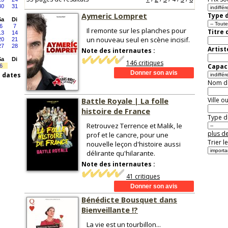
30
31
Aymeric Lompret
Type d
Sa
Di
6
7
Il remonte sur les planches pour
Titre 
13
14
un nouveau seul en scène incisif.
20
21
27
28
Artist
Note des internautes :
Sa
Di
146 critiques
Capaci
6
s dates
Nom de 
Battle Royale | La folle
Ville o
histoire de France
Type de
Retrouvez Terrence et Malik, le
plus de
prof et le cancre, pour une
Trier l
nouvelle leçon d'histoire aussi
délirante qu'hilarante.
Note des internautes :
41 critiques
Bénédicte Bousquet dans
Bienveillante !?
La vie est un tourbillon...