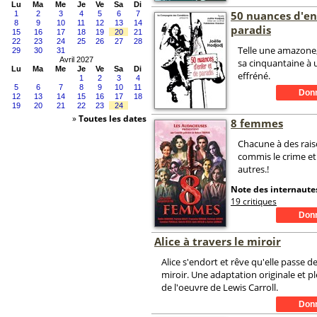
Lu
Ma
Me
Je
Ve
Sa
Di
50 nuances d'en
1
2
3
4
5
6
7
8
9
10
11
12
13
14
paradis
15
16
17
18
19
20
21
22
23
24
25
26
27
28
Telle une amazone,
29
30
31
Avril 2027
sa cinquantaine à
Lu
Ma
Me
Je
Ve
Sa
Di
effréné.
1
2
3
4
5
6
7
8
9
10
11
12
13
14
15
16
17
18
19
20
21
22
23
24
»
Toutes les dates
8 femmes
Chacune à des rais
commis le crime et
autres.!
Note des internautes
19 critiques
Alice à travers le miroir
Alice s'endort et rêve qu'elle passe de
miroir. Une adaptation originale et 
de l'oeuvre de Lewis Carroll.