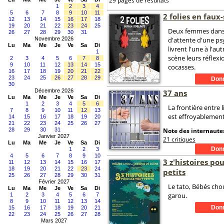
29 pages de résultats
1
2
3
4
5
6
7
8
9
10
11
2 folies en fau
12
13
14
15
16
17
18
19
20
21
22
23
24
25
Deux femmes dans 
26
27
28
29
30
31
Novembre 2026
d'attente d'une ps
Lu
Ma
Me
Je
Ve
Sa
Di
livrent l'une à l'au
1
scène leurs réflexi
2
3
4
5
6
7
8
9
10
11
12
13
14
15
cocasses.
16
17
18
19
20
21
22
23
24
25
26
27
28
29
30
Décembre 2026
37 ans
Lu
Ma
Me
Je
Ve
Sa
Di
1
2
3
4
5
6
La frontière entre l
7
8
9
10
11
12
13
est effroyablement 
14
15
16
17
18
19
20
21
22
23
24
25
26
27
28
29
30
31
Note des internautes
Janvier 2027
21 critiques
Lu
Ma
Me
Je
Ve
Sa
Di
1
2
3
4
5
6
7
8
9
10
3 z'histoires pou
11
12
13
14
15
16
17
18
19
20
21
22
23
24
petits
25
26
27
28
29
30
31
Février 2027
Le tato, Bébés cho
Lu
Ma
Me
Je
Ve
Sa
Di
garou.
1
2
3
4
5
6
7
8
9
10
11
12
13
14
15
16
17
18
19
20
21
22
23
24
25
26
27
28
Mars 2027