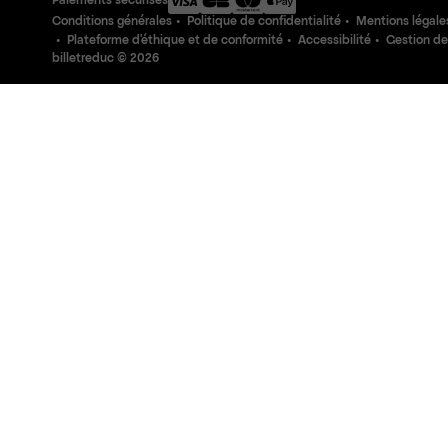
Paiements sécurisés
Conditions générales
Politique de confidentialité
Mentions légale
Plateforme d'éthique et de conformité
Accessibilité
Gestion de
billetreduc ©
2026