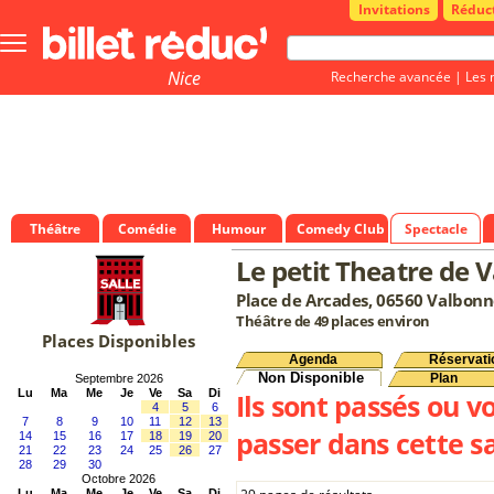
Invitations
Réduc
Bouton
menu
principale
Nice
Recherche avancée
|
Les 
Théâtre
Comédie
Humour
Comedy Club
Spectacle
Le petit Theatre de 
Place de Arcades, 06560 Valbon
Théâtre de 49 places environ
Places Disponibles
Agenda
Réservati
Non Disponible
Plan
Septembre 2026
Lu
Ma
Me
Je
Ve
Sa
Di
Ils sont passés ou v
4
5
6
7
8
9
10
11
12
13
passer dans cette sa
14
15
16
17
18
19
20
21
22
23
24
25
26
27
28
29
30
Octobre 2026
Lu
Ma
Me
Je
Ve
Sa
Di