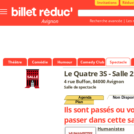
Invitations
Réduc
Bouton
menu
principale
Avignon
Recherche avancée
|
Les 
Théâtre
Comédie
Humour
Comedy Club
Spectacle
Le Quatre 3S - Salle 2
4 rue Buffon, 84000 Avignon
Salle de spectacle
Non Dispon
Agenda
Plan
Ils sont passés ou v
passer dans cette sa
Humanistes