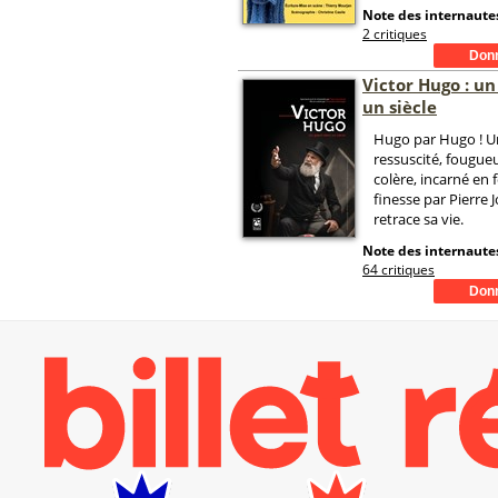
Note des internautes
2 critiques
Victor Hugo : u
un siècle
Hugo par Hugo ! U
ressuscité, fougue
colère, incarné en 
finesse par Pierre 
retrace sa vie.
Note des internautes
64 critiques