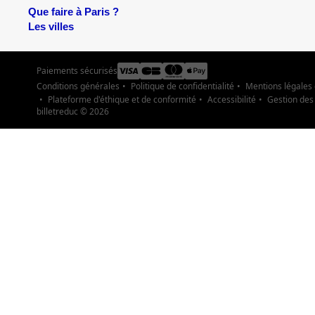
Que faire à Paris ?
Les villes
Paiements sécurisés
Conditions générales
Politique de confidentialité
Mentions légales
Plateforme d'éthique et de conformité
Accessibilité
Gestion des
billetreduc ©
2026