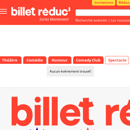
Invitations
Réduc
Bouton
menu
Sortez Maintenant!
principale
Recherche avancée
|
Les nouvea
Théâtre
Comédie
Humour
Comedy Club
Spectacle
Aucun évènement trouvé!