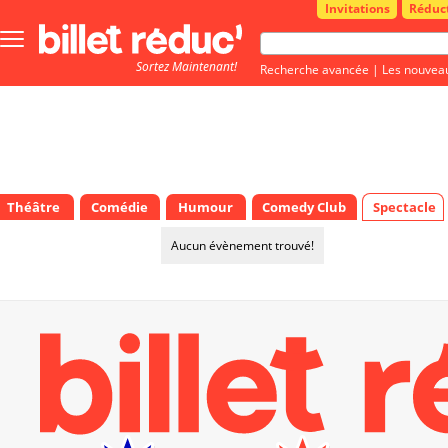
Invitations
Réduc
Bouton
menu
Sortez Maintenant!
principale
Recherche avancée
|
Les nouvea
Théâtre
Comédie
Humour
Comedy Club
Spectacle
Aucun évènement trouvé!