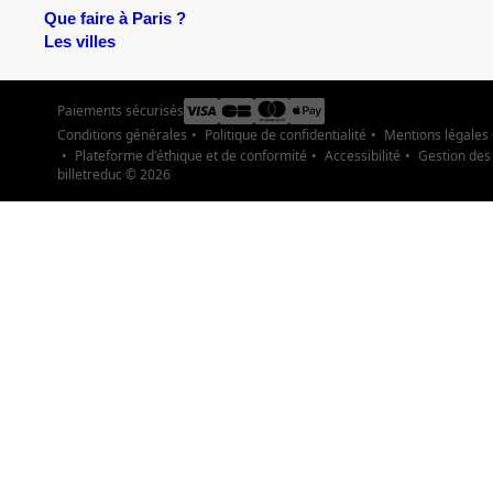
Que faire à Paris ?
Les villes
Paiements sécurisés
Conditions générales
Politique de confidentialité
Mentions légales
Plateforme d'éthique et de conformité
Accessibilité
Gestion des
billetreduc ©
2026