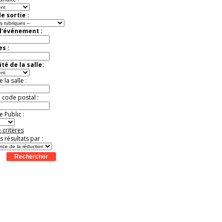
e sortie :
d'événement :
es :
té de la salle:
la salle :
u code postal :
 Public :
 critères
es résultats par :