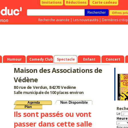
Invitations
Réductions
Carte cadeau
Offres pri
gnon
Recherche avancée
|
Les nouveautés
|
Dernières critiq
Humour
Comedy Club
Spectacle
Enfant
Concert
Maison des Associations de
Védène
80 rue de Verdun, 84270 Vedène
Salle municipale de 100 places environ
Non Disponible
Agenda
Plan
Rech
Ils sont passés ou vont
Le
Heure 
passer dans cette salle
Prix so