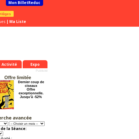
Mon BilletReduc
vilèges
ues
|
Ma Liste
Activité
Expo
Offre limitée
Dernier coup de
ciseaux
Offre
exceptionnelle.
Jusqu'à -52%
erche avancée
Cendrillon, la
véritable histoire
Offre
de la Séance:
exceptionnelle.
Jusqu'à -33%
uhaité :