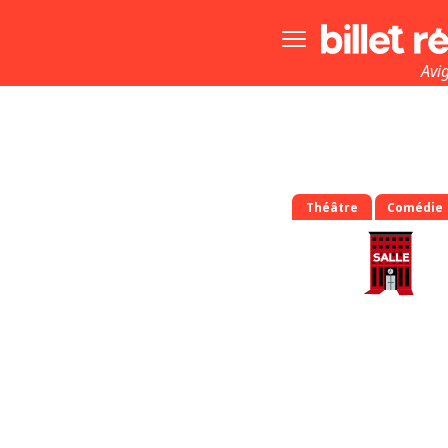
Bouton
menu
principale
Avi
Théâtre
Comédie