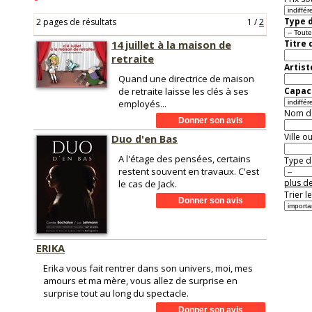
Type d
2 pages de résultats
1
/
2
14 juillet à la maison de
Titre 
retraite
Artist
Quand une directrice de maison
de retraite laisse les clés à ses
Capaci
employés...
Nom de 
Ville o
Duo d'en Bas
A l'étage des pensées, certains
Type de
restent souvent en travaux. C'est
plus de
le cas de Jack.
Trier l
ERIKA
Erika vous fait rentrer dans son univers, moi, mes
amours et ma mère, vous allez de surprise en
surprise tout au long du spectacle.