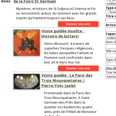
de la Foire St Germain
s dates
Type d
Mystères, et trésors de St Sulpice,où Science et Foi
se rencontrent, autour du Gnomon avec les grands
Titre 
esprits qui hantent toujours ces lieux.
Artist
Visite guidée insolite :
Capaci
Histoire de lutte(s)
Nom de 
Viens découvrir, à travers de
superbes fresques religieuses,
Ville o
les luttes auxquelles l'artiste et
l'homme sont confrontés dans
Type de
leur art & dans leur vie.
plus de
Trier l
Visite guidée : Le Paris des
Trois Mousquetaires |
Pierre-Yves Jaslet
Promenade dans le Paris des
Trois Mousquetaires .A Saint-
Germain-des-Prés dans le
quartier où résident les quatre
amis, près de l'Hôtel de Monsieur