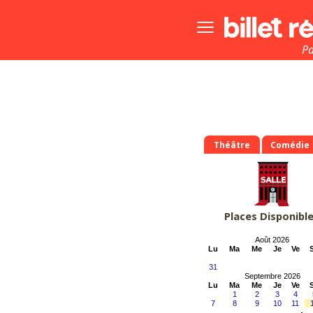
Bouton
menu
principale
Pa
Théâtre
Comédie
Places Disponibl
Août 2026
Lu
Ma
Me
Je
Ve
31
Septembre 2026
Lu
Ma
Me
Je
Ve
1
2
3
4
7
8
9
10
11