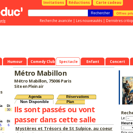
Invitations
Réductions
Carte cadeau
Offres pri
ris
Recherche avancée
|
Les nouveautés
|
Dernières critiq
Humour
Comedy Club
Spectacle
Enfant
Concert
Métro Mabillon
Métro Mabillon, 75006 Paris
Site en Plein air
es
Agenda
Réservations
Non Disponible
Plan
Sa
Di
Ils sont passés ou vont
30
Rech
passer dans cette salle
Le
Sa
Di
Heure 
5
6
Mystères et Trésors de St Sulpice, au coeur
12
Prix so