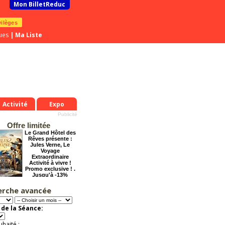
Mon BilletReduc
vilèges
ues
|
Ma Liste
Activité
Expo
Offre limitée
Le Grand Hôtel des
Rêves présente :
Jules Verne, Le
Voyage
Extraordinaire
Activité à vivre !
Promo exclusive ! .
Jusqu'à -13%
erche avancée
Cendrillon, la
véritable histoire
Offre
de la Séance:
exceptionnelle.
Jusqu'à -33%
uhaité :