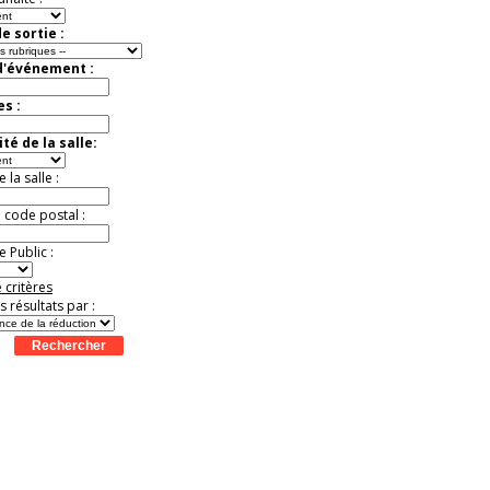
e sortie :
d'événement :
es :
té de la salle:
la salle :
u code postal :
 Public :
 critères
es résultats par :