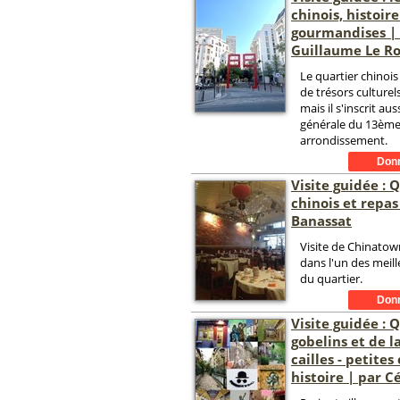
chinois, histoire
gourmandises |
Guillaume Le R
Le quartier chinoi
de trésors culture
mais il s'inscrit aus
générale du 13èm
arrondissement.
Visite guidée : 
chinois et repas
Banassat
Visite de Chinatown
dans l'un des meil
du quartier.
Visite guidée : 
gobelins et de l
cailles - petites
histoire | par C