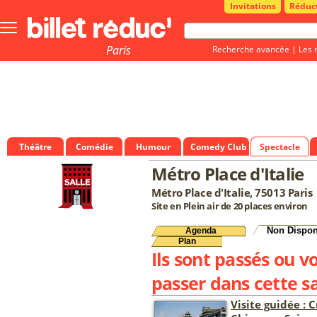
Invitations
Réduc
Bouton
menu
principale
Paris
Recherche avancée
|
Les 
Théâtre
Comédie
Humour
Comedy Club
Spectacle
Métro Place d'Italie
Métro Place d'Italie, 75013 Paris
Site en Plein air de 20 places environ
Non Dispon
Agenda
Plan
Ils sont passés ou v
passer dans cette sa
Visite guidée : C