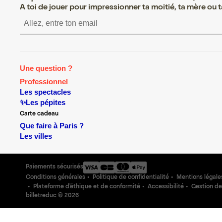
A toi de jouer pour impressionner ta moitié, ta mère ou ta
S’inscrire S’inscrire S’in
Une question ?
Professionnel
Les spectacles
✨Les pépites
Carte cadeau
Que faire à Paris ?
Les villes
Paiements sécurisés
Conditions générales
Politique de confidentialité
Mentions légale
Plateforme d'éthique et de conformité
Accessibilité
Gestion de
billetreduc ©
2026