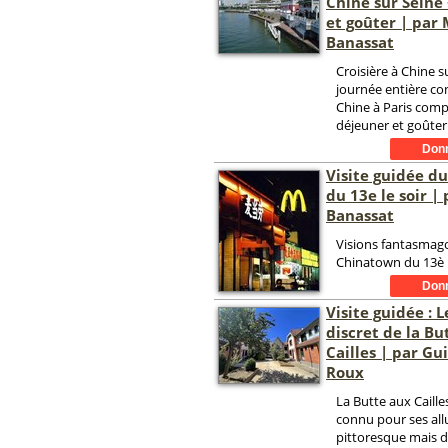
Chine sur Seine
et goûter | par 
Banassat
Croisière à Chine s
journée entière co
Chine à Paris com
déjeuner et goûter
Visite guidée d
du 13e le soir |
Banassat
Visions fantasmag
Chinatown du 13è l
Visite guidée : 
discret de la Bu
Cailles | par Gu
Roux
La Butte aux Caille
connu pour ses allu
pittoresque mais 