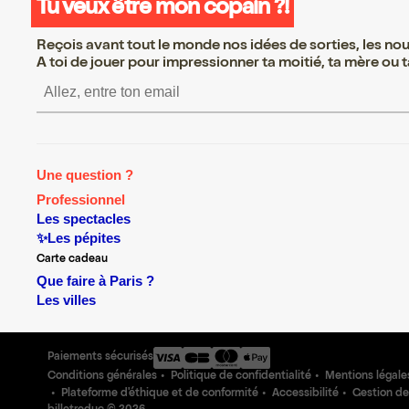
Tu veux être mon copain ?!
Reçois avant tout le monde nos idées de sorties, les nouv
A toi de jouer pour impressionner ta moitié, ta mère ou ta
S’inscrire S’inscrire S’inscrir
Une question ?
Professionnel
Les spectacles
✨Les pépites
Carte cadeau
Que faire à Paris ?
Les villes
Paiements sécurisés
Conditions générales
Politique de confidentialité
Mentions légale
Plateforme d'éthique et de conformité
Accessibilité
Gestion de