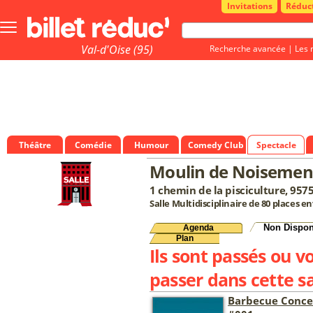
Invitations
Réduc
Bouton
menu
principale
Val-d'Oise (95)
Recherche avancée
|
Les 
Théâtre
Comédie
Humour
Comedy Club
Spectacle
Moulin de Noisemen
1 chemin de la pisciculture, 957
Salle Multidisciplinaire de 80 places e
Non Dispon
Agenda
Plan
Ils sont passés ou v
passer dans cette sa
Barbecue Conce