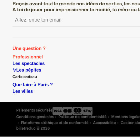
Reçois avant tout le monde nos idées de sorties, les nouv
A toi de jouer pour impressionner ta moitié, ta mère ou ta
S’inscrire S’inscrire S’insc
Une question ?
Professionnel
Les spectacles
✨Les pépites
Carte cadeau
Que faire à Paris ?
Les villes
Paiements sécurisés
Conditions générales
Politique de confidentialité
Mentions légale
Plateforme d'éthique et de conformité
Accessibilité
Gestion de
billetreduc ©
2026