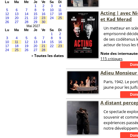
Lu
Ma
Me
Je
Ve
Sa
Di
1
2
3
4
5
6
7
8
9
10
11
Acting | avec Ni
12
13
14
15
16
17
18
19
20
21
22
23
24
25
et Kad Merad
26
27
28
29
30
Mai 2027
Un metteur en scè
Lu
Ma
Me
Je
Ve
Sa
Di
emprisonné décide 
1
2
3
4
5
6
7
8
9
de ses codétenus l
10
11
12
13
14
15
16
acteur de tous les
17
18
19
20
21
22
23
24
25
26
27
28
Note des internautes
»
Toutes les dates
115 critiques
Adieu Monsieur
Paris, 1942. Le port
jaune pour les Juifs
A distant perce
Ce spectacle explo
souvenir et comm
expériences passé
notre développeme