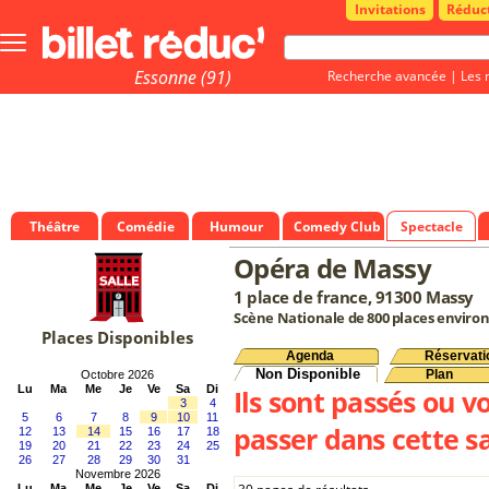
Invitations
Réduc
Bouton
menu
principale
Essonne (91)
Recherche avancée
|
Les 
Théâtre
Comédie
Humour
Comedy Club
Spectacle
Opéra de Massy
1 place de france, 91300 Massy
Scène Nationale de 800 places enviro
Places Disponibles
Agenda
Réservati
Non Disponible
Plan
Octobre 2026
Lu
Ma
Me
Je
Ve
Sa
Di
Ils sont passés ou v
3
4
5
6
7
8
9
10
11
passer dans cette sa
12
13
14
15
16
17
18
19
20
21
22
23
24
25
26
27
28
29
30
31
Novembre 2026
Lu
Ma
Me
Je
Ve
Sa
Di