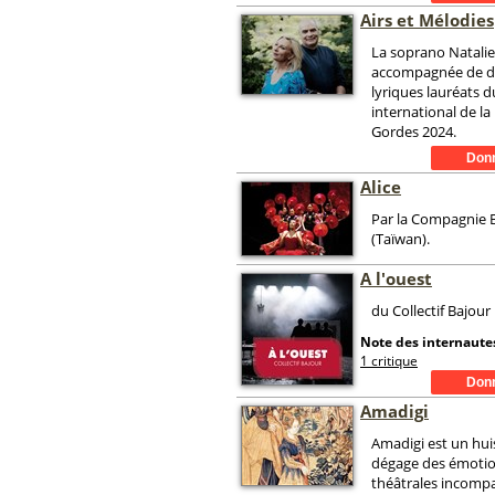
Airs et Mélodies
La soprano Natali
accompagnée de d
lyriques lauréats 
international de l
Gordes 2024.
Alice
Par la Compagnie 
(Taïwan).
A l'ouest
du Collectif Bajour
Note des internautes
1 critique
Amadigi
Amadigi est un huis
dégage des émotio
théâtrales incompa