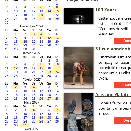
30 pages de résultats
1
2
3
4
5
6
7
8
100 Years
9
10
11
12
13
14
15
16
17
18
19
20
21
22
Cette nouvelle cré
23
24
25
26
27
28
29
30
est inspirée du cé
Décembre 2026
"Cent ans de solitu
Lu
Ma
Me
Je
Ve
Sa
Di
Marques.
1
2
3
4
5
6
7
8
9
10
11
12
13
14
15
16
17
18
19
20
21
22
23
24
25
26
27
31 rue Vanden
28
29
30
31
Janvier 2027
L'incroyable invent
Lu
Ma
Me
Je
Ve
Sa
Di
1
2
3
compagnie Peeping
4
5
6
7
8
9
10
technicité remarq
11
12
13
14
15
16
17
18
19
20
21
22
23
24
danseurs du Ballet
25
26
27
28
29
30
31
Lyon.
Février 2027
Lu
Ma
Me
Je
Ve
Sa
Di
1
2
3
4
5
6
7
8
9
10
11
12
13
14
Acis and Galate
15
16
17
18
19
20
21
22
23
24
25
26
27
28
L'opéra favori de 
Mars 2027
Lu
Ma
Me
Je
Ve
Sa
Di
pourtant une oeuv
1
2
3
4
5
6
7
jouée.
8
9
10
11
12
13
14
15
16
17
18
19
20
21
22
23
24
25
26
27
28
29
30
31
Avril 2027