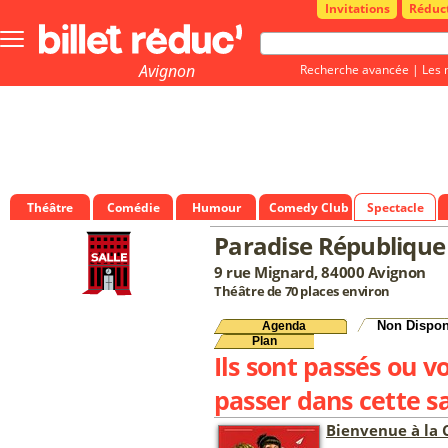
Invitations
Réduc
Bouton
menu
principale
Avignon
Recherche avancée
|
Les 
Théâtre
Comédie
Humour
Comedy Club
Spectacle
Paradise République -
9 rue Mignard, 84000 Avignon
Théâtre de 70 places environ
Non Dispon
Agenda
Plan
Ils sont passés ou v
passer dans cette sa
Bienvenue à la C