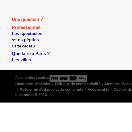
Une question ?
Professionnel
Les spectacles
✨Les pépites
Carte cadeau
Que faire à Paris ?
Les villes
Paiements sécurisés
Conditions générales
Politique de confidentialité
Mentions légale
Plateforme d'éthique et de conformité
Accessibilité
Gestion de
billetreduc ©
2026