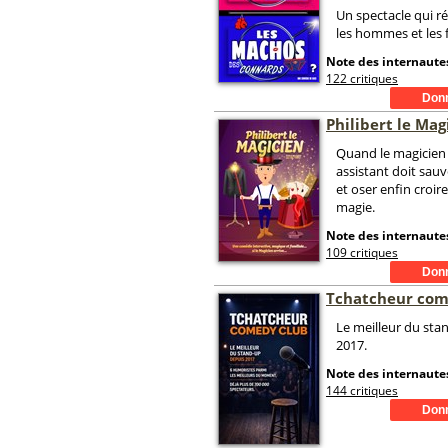
Un spectacle qui ré
les hommes et les
Note des internautes
122 critiques
Philibert le Mag
Quand le magicien 
assistant doit sauve
et oser enfin croir
magie.
Note des internautes
109 critiques
Tchatcheur com
Le meilleur du sta
2017.
Note des internautes
144 critiques