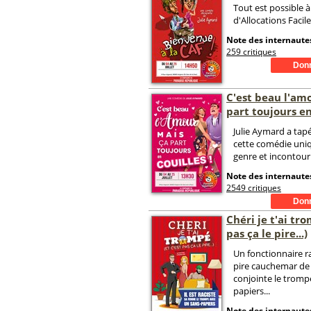
Tout est possible à
d'Allocations Facile
Note des internautes
259 critiques
C'est beau l'am
part toujours en
Julie Aymard a tapé
cette comédie uni
genre et incontour
Note des internautes
2549 critiques
Chéri je t'ai tro
pas ça le pire...)
Un fonctionnaire ra
pire cauchemar de s
conjointe le tromp
papiers...
Note des internautes