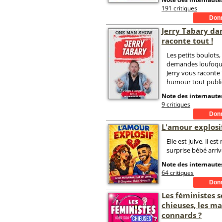
191 critiques
Jerry Tabary dan
raconte tout !
Les petits boulots, 
demandes loufoque
Jerry vous raconte 
humour tout public
Note des internautes
9 critiques
L'amour explosi
Elle est juive, il es
surprise bébé arrive
Note des internautes
64 critiques
Les féministes s
chieuses, les m
connards ?