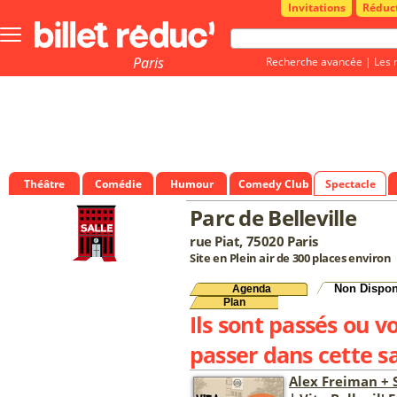
Invitations
Réduc
Bouton
menu
principale
Paris
Recherche avancée
|
Les 
Théâtre
Comédie
Humour
Comedy Club
Spectacle
Parc de Belleville
rue Piat, 75020 Paris
Site en Plein air de 300 places environ
Non Dispon
Agenda
Plan
Ils sont passés ou v
passer dans cette sa
Alex Freiman + 