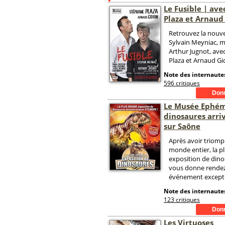
Le Fusible | av
Plaza et Arnaud
Retrouvez la nouve
Sylvain Meyniac, m
Arthur Jugnot, ave
Plaza et Arnaud Gid
Note des internautes
596 critiques
Le Musée Ephémè
dinosaures arri
sur Saône
Après avoir triomp
monde entier, la p
exposition de din
vous donne rende
événement excepti
Note des internautes
123 critiques
Les Virtuoses