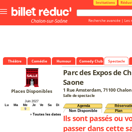
Invitations
Réduc
Bouton
menu
principale
Chalon-sur-Saône
Recherche avancée
|
Les 
Théâtre
Comédie
Humour
Comedy Club
Spectacle
Parc des Expos de Ch
Saone
1 Rue Amsterdam, 71100 Chalon 
Places Disponibles
Salle de spectacle
Juin 2027
Lu
Ma
Me
Je
Ve
Sa
Di
Agenda
Réservati
9
Non Disponible
Plan
»
Toutes les dates
Ils sont passés ou v
passer dans cette sa