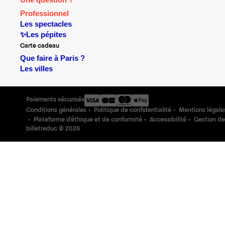
Une question ?
Professionnel
Les spectacles
✨Les pépites
Carte cadeau
Que faire à Paris ?
Les villes
Paiements sécurisés
Conditions générales
Politique de confidentialité
Mentions légale
Plateforme d'éthique et de conformité
Accessibilité
Gestion de
billetreduc ©
2026