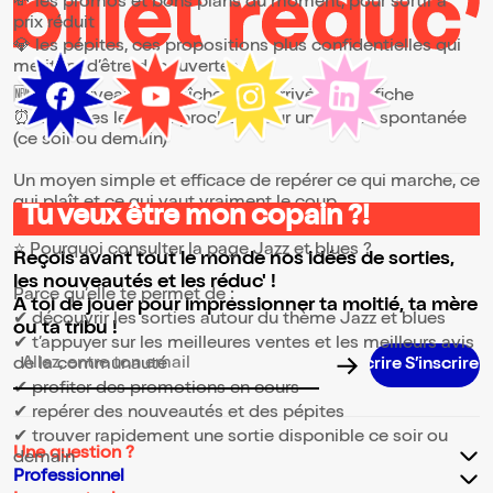
💸 les promos et bons plans du moment, pour sortir à
prix réduit
💎 les pépites, ces propositions plus confidentielles qui
méritent d’être découvertes
🆕 les nouveautés, fraîchement arrivées à l’affiche
⏰ les dates les plus proches, pour une sortie spontanée
(ce soir ou demain)
Un moyen simple et efficace de repérer ce qui marche, ce
qui plaît et ce qui vaut vraiment le coup.
Tu veux être mon copain ?!
⭐ Pourquoi consulter la page Jazz et blues ?
Reçois avant tout le monde nos idées de sorties,
les nouveautés et les réduc' !
Parce qu’elle te permet de :
A toi de jouer pour impressionner ta moitié, ta mère
✔ découvrir les sorties autour du thème Jazz et blues
ou ta tribu !
✔ t’appuyer sur les meilleures ventes et les meilleurs avis
de la communauté
Adresse email pour la newsletter
✔ profiter des promotions en cours
✔ repérer des nouveautés et des pépites
✔ trouver rapidement une sortie disponible ce soir ou
Une question ?
demain
Professionnel