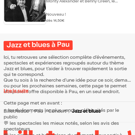
Monty Alexander et Benny Green, le
Swingin' Bayonne se produit régulièrement
en France (A Paris Chez Papa et au Caveau
Nouveau !
de la Huchette) mais aussi dans de
nombreux festivals. La seule ambition de
dès 14,50€
chacun des membres du Swingin' Bayonne
est de communiquer le plaisir de jouer la
musique qu'il aime, fidèle à la tradition du
jazz qui swingue, celui qui invite à la danse.
Jazz et blues à Pau
Ici, tu retrouves une sélection complète d’événements,
spectacles et expériences regroupés autour du thème
Jazz et blues, pour t’aider à trouver rapidement la sortie
qui te correspond.
Que tu sois à la recherche d’une idée pour ce soir, demain
ou pour les prochaines semaines, cette page te permet
Lire la suite
d’explorer l’offre disponible à Pau, en un seul endroit.
Cette page met en avant :
⭐ les événements les plus vendus, plébiscités par le
Jazz et blues
BilletReduc
Pau
Concert
public
💬 les spectacles les mieux notés, selon les avis des
spectateurs