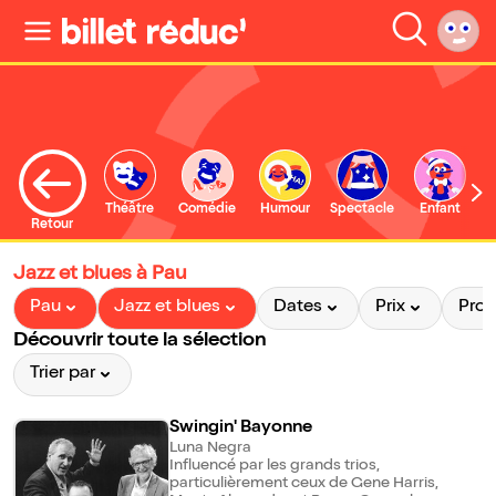
Théâtre
Comédie
Humour
Spectacle
Enfant
Retour
Jazz et blues à Pau
Pau
Jazz et blues
Dates
Prix
Pro
Découvrir toute la sélection
Trier par
Swingin' Bayonne
Luna Negra
Influencé par les grands trios,
particulièrement ceux de Gene Harris,