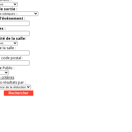
e sortie :
d'événement :
es :
té de la salle:
la salle :
u code postal :
 Public :
 critères
es résultats par :