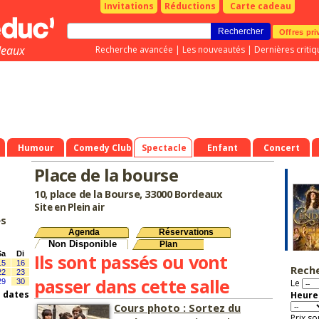
Invitations
Réductions
Carte cadeau
Offres pri
deaux
Recherche avancée
|
Les nouveautés
|
Dernières critiq
Humour
Comedy Club
Spectacle
Enfant
Concert
Place de la bourse
10, place de la Bourse, 33000 Bordeaux
Site en Plein air
es
Agenda
Réservations
Non Disponible
Plan
Sa
Di
Ils sont passés ou vont
15
16
Rech
22
23
passer dans cette salle
29
30
Le
s dates
Heure 
Cours photo : Sortez du
Prix so