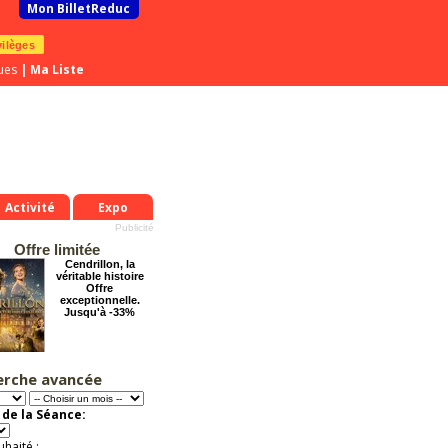
Mon BilletReduc
vilèges
ues
|
Ma Liste
Activité
Expo
Offre limitée
Cendrillon, la
véritable histoire
Offre
exceptionnelle.
Jusqu'à -33%
erche avancée
Tout va bien se
passer !
Offre
de la Séance:
exceptionnelle.
Jusqu'à -57%
uhaité :