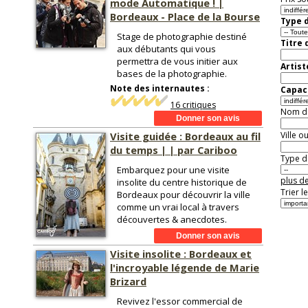
mode Automatique ! |
Bordeaux - Place de la Bourse
Type d
Stage de photographie destiné
Titre 
aux débutants qui vous
permettra de vous initier aux
Artist
bases de la photographie.
Note des internautes :
Capaci
16 critiques
Nom de 
Visite guidée : Bordeaux au fil
Ville o
du temps | | par Cariboo
Type de
Embarquez pour une visite
plus de
insolite du centre historique de
Trier l
Bordeaux pour découvrir la ville
comme un vrai local à travers
découvertes & anecdotes.
Visite insolite : Bordeaux et
l'incroyable légende de Marie
Brizard
Revivez l'essor commercial de