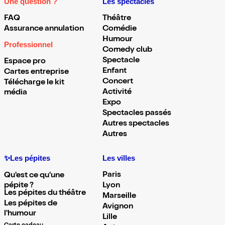
Une question ?
Les spectacles
FAQ
Théâtre
Assurance annulation
Comédie
Humour
Professionnel
Comedy club
Spectacle
Espace pro
Enfant
Cartes entreprise
Concert
Télécharge le kit
Activité
média
Expo
Spectacles passés
Autres spectacles
Autres
✨Les pépites
Les villes
Paris
Qu'est ce qu'une
pépite ?
Lyon
Les pépites du théâtre
Marseille
Les pépites de
Avignon
l'humour
Lille