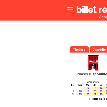
Bouton
menu
principale
Bor
Théâtre
Comédie
Places Disponibl
Août 2026
Lu
Ma
Me
Je
Ve
12
13
14
17
18
19
20
21
24
25
26
27
28
»
Toutes le