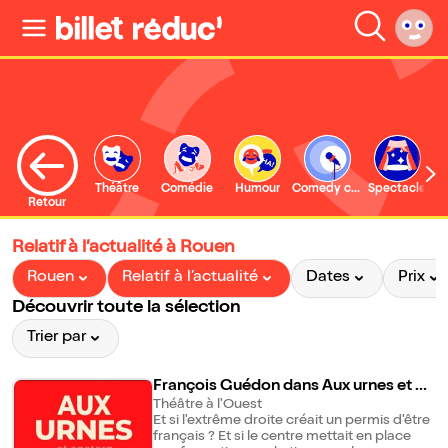
Théâtre
Comédie
Humour
Comedy club
Spectacle
Retour
Relatif à l’actualité à Rouen
Rouen
Relatif à l’actualité
Dates
Prix
Découvrir toute la sélection
Trier par
François Guédon dans Aux urnes et ca
etera
Théâtre à l'Ouest
Et si l'extrême droite créait un permis d'être
français ? Et si le centre mettait en place