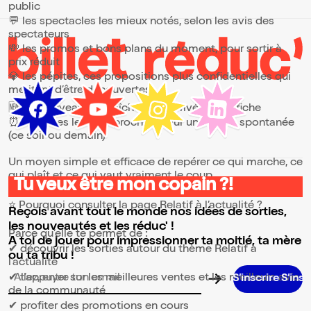
public
💬 les spectacles les mieux notés, selon les avis des
spectateurs
💸 les promos et bons plans du moment, pour sortir à
prix réduit
💎 les pépites, ces propositions plus confidentielles qui
méritent d’être découvertes
🆕 les nouveautés, fraîchement arrivées à l’affiche
⏰ les dates les plus proches, pour une sortie spontanée
(ce soir ou demain)
Un moyen simple et efficace de repérer ce qui marche, ce
qui plaît et ce qui vaut vraiment le coup.
Tu veux être mon copain ?!
⭐ Pourquoi consulter la page Relatif à l’actualité ?
Reçois avant tout le monde nos idées de sorties,
les nouveautés et les réduc' !
Parce qu’elle te permet de :
A toi de jouer pour impressionner ta moitié, ta mère
✔ découvrir les sorties autour du thème Relatif à
ou ta tribu !
l’actualité
✔ t’appuyer sur les meilleures ventes et les meilleurs avis
Adresse email pour la newsletter
de la communauté
✔ profiter des promotions en cours