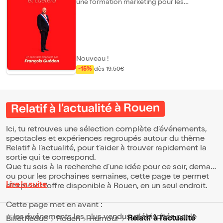
une formation marketing pour les
clochards ? Et si la gauche nationalisait
CNEWS ? Et surtout : qui sont ces gens qui
mangent du beurre doux ? Armé de son
sens du verbe et de son impertinence,
François Guédon vous propose de
naviguer dans l'océan de contradictions
françaises, au moins aussi nombreuses que
Nouveau !
ses fromages.
-15%
dès 19,50€
Relatif à l’actualité à Rouen
Ici, tu retrouves une sélection complète d’événements,
spectacles et expériences regroupés autour du thème
Relatif à l’actualité, pour t’aider à trouver rapidement la
sortie qui te correspond.
Que tu sois à la recherche d’une idée pour ce soir, demain
ou pour les prochaines semaines, cette page te permet
Lire la suite
d’explorer l’offre disponible à Rouen, en un seul endroit.
Cette page met en avant :
⭐ les événements les plus vendus, plébiscités par le
Relatif à l’actualité
BilletReduc
Rouen
Humour