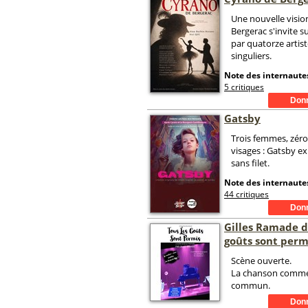
Une nouvelle visio
Bergerac s'invite s
par quatorze artis
singuliers.
Note des internautes
5 critiques
Gatsby
Trois femmes, zéro
visages : Gatsby exp
sans filet.
Note des internautes
44 critiques
Gilles Ramade d
goûts sont perm
Scène ouverte.
La chanson comm
commun.