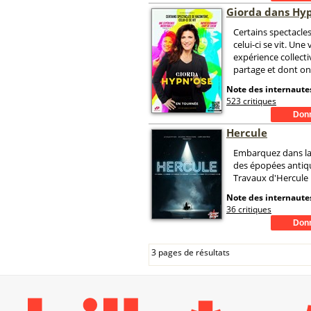
Giorda dans Hy
Certains spectacles
celui-ci se vit. Une 
expérience collecti
partage et dont on
Note des internautes
523 critiques
Hercule
Embarquez dans la
des épopées antiqu
Travaux d'Hercule 
Note des internautes
36 critiques
3 pages de résultats