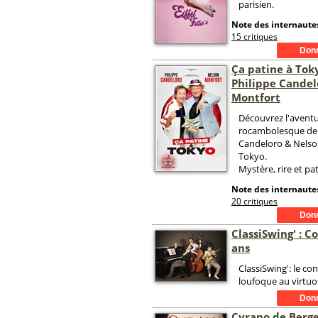
parisien.
Note des internautes
15 critiques
Ça patine à Tok
Philippe Candel
Montfort
Découvrez l'avent
rocambolesque de 
Candeloro & Nelso
Tokyo.
Mystère, rire et pat
Note des internautes
20 critiques
ClassiSwing' : C
ans
ClassiSwing': le co
loufoque au virtuo
Cyrano de Berg