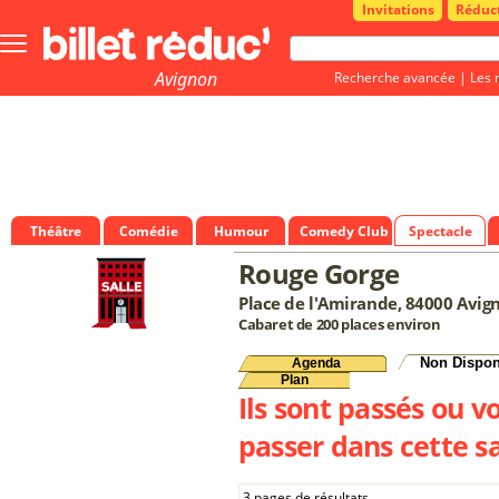
Invitations
Réduc
Bouton
menu
principale
Avignon
Recherche avancée
|
Les 
Théâtre
Comédie
Humour
Comedy Club
Spectacle
Rouge Gorge
Place de l'Amirande, 84000 Avig
Cabaret de 200 places environ
Non Dispon
Agenda
Plan
Ils sont passés ou v
passer dans cette sa
3 pages de résultats