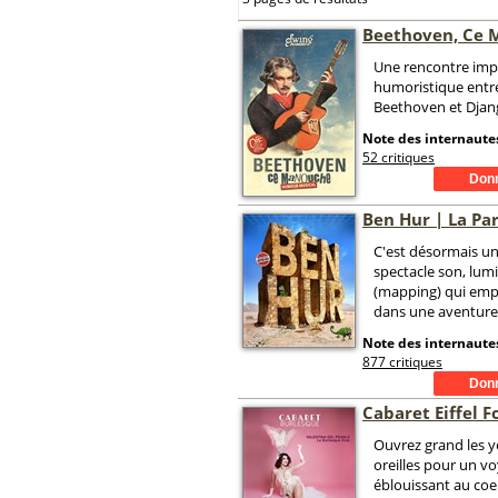
Beethoven, Ce
Une rencontre imp
humoristique entr
Beethoven et Djan
Note des internautes
52 critiques
Ben Hur | La Pa
C'est désormais u
spectacle son, lumi
(mapping) qui empo
dans une aventure 
Note des internautes
877 critiques
Cabaret Eiffel Fo
Ouvrez grand les y
oreilles pour un v
éblouissant au coe