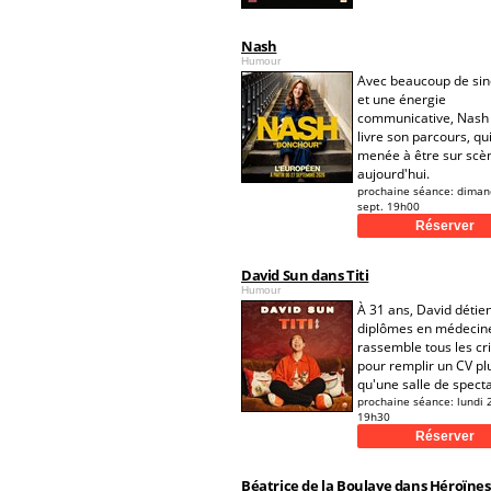
Nash
Humour
Avec beaucoup de sin
et une énergie
communicative, Nash
livre son parcours, qui
menée à être sur scè
aujourd'hui.
prochaine séance:
diman
sept. 19h00
David Sun dans Titi
Humour
À 31 ans, David détien
diplômes en médecine
rassemble tous les cr
pour remplir un CV pl
qu'une salle de specta
prochaine séance:
lundi 
19h30
Béatrice de la Boulaye dans Héroïnes