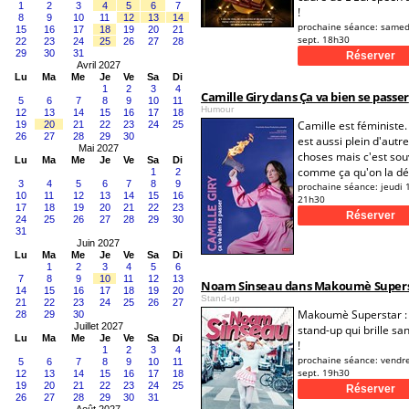
1
2
3
4
5
6
7
!
8
9
10
11
12
13
14
prochaine séance:
samed
15
16
17
18
19
20
21
sept. 18h30
22
23
24
25
26
27
28
29
30
31
Avril 2027
Lu
Ma
Me
Je
Ve
Sa
Di
1
2
3
4
Camille Giry dans Ça va bien se passer
5
6
7
8
9
10
11
Humour
12
13
14
15
16
17
18
Camille est féministe. 
19
20
21
22
23
24
25
26
27
28
29
30
est aussi plein d'autr
Mai 2027
choses mais c'est sou
Lu
Ma
Me
Je
Ve
Sa
Di
comme ça qu'on la déf
1
2
3
4
5
6
7
8
9
prochaine séance:
jeudi 
10
11
12
13
14
15
16
21h30
17
18
19
20
21
22
23
24
25
26
27
28
29
30
31
Juin 2027
Lu
Ma
Me
Je
Ve
Sa
Di
1
2
3
4
5
6
7
8
9
10
11
12
13
Noam Sinseau dans Makoumè Super
14
15
16
17
18
19
20
Stand-up
21
22
23
24
25
26
27
Makoumè Superstar : 
28
29
30
Juillet 2027
stand-up qui brille san
Lu
Ma
Me
Je
Ve
Sa
Di
!
1
2
3
4
prochaine séance:
vendr
5
6
7
8
9
10
11
sept. 19h30
12
13
14
15
16
17
18
19
20
21
22
23
24
25
26
27
28
29
30
31