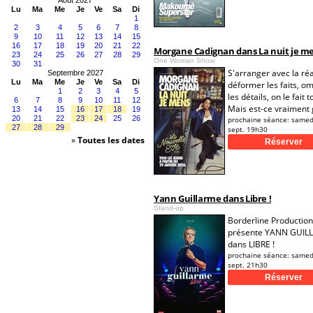
Août 2027
Lu
Ma
Me
Je
Ve
Sa
Di
1
2
3
4
5
6
7
8
9
10
11
12
13
14
15
16
17
18
19
20
21
22
Morgane Cadignan dans La nuit je m
23
24
25
26
27
28
29
One Woman Show
30
31
S'arranger avec la réa
Septembre 2027
Lu
Ma
Me
Je
Ve
Sa
Di
déformer les faits, o
1
2
3
4
5
les détails, on le fait t
6
7
8
9
10
11
12
Mais est-ce vraiment 
13
14
15
16
17
18
19
20
21
22
23
24
25
26
prochaine séance:
samed
27
28
29
sept. 19h30
»
Toutes les dates
Yann Guillarme dans Libre !
Stand-up
Borderline Production
présente YANN GUIL
dans LIBRE !
prochaine séance:
samed
sept. 21h30