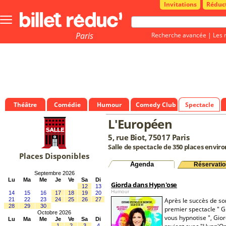
Invitations
Réduc
Bouton
menu
principale
Paris
Recherche avancée
|
Les 
Théâtre
Comédie
Humour
Comedy Club
Spectacle
L'Européen
5, rue Biot, 75017 Paris
Salle de spectacle de 350 places enviro
Places Disponibles
Agenda
Réservatio
Septembre 2026
Lu
Ma
Me
Je
Ve
Sa
Di
Giorda dans Hypn'ose
12
13
Humour
14
15
16
17
18
19
20
21
22
23
24
25
26
27
Après le succès de so
28
29
30
premier spectacle " G
Octobre 2026
vous hypnotise ", Gio
Lu
Ma
Me
Je
Ve
Sa
Di
1
2
3
4