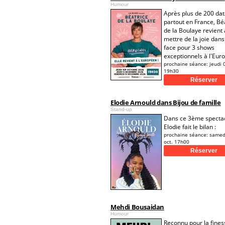
Humour
Après plus de 200 da
partout en France, Bé
de la Boulaye revient 
mettre de la joie dans
face pour 3 shows
exceptionnels à l'Eur
prochaine séance:
jeudi 
19h30
Elodie Arnould dans Bijou de famille
Stand-up
Dans ce 3ème spectac
Elodie fait le bilan :
prochaine séance:
samed
oct. 17h00
Mehdi Bousaidan
Humour
Reconnu pour la fines