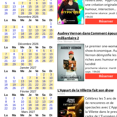
revient avec "Hypn'Os
5
6
7
8
9
10
11
une création original
12
13
14
15
16
17
18
humour, interaction...
19
20
21
22
23
24
25
prochaine séance:
jeudi 
26
27
28
29
30
31
19h30
Novembre 2026
Lu
Ma
Me
Je
Ve
Sa
Di
1
2
3
4
5
6
7
8
9
10
11
12
13
14
15
Audrey Vernon dans Comment épous
16
17
18
19
20
21
22
23
24
25
26
27
28
29
milliardaire 2
30
One Woman Show
Décembre 2026
Le premier one-woma
Lu
Ma
Me
Je
Ve
Sa
Di
show économique. Au
1
2
3
4
5
6
7
8
9
10
11
12
13
Vernon démystifie les 
14
15
16
17
18
19
20
riches avec humour e
21
22
23
24
25
26
27
lucidité
28
29
30
31
Janvier 2027
prochaine séance:
mardi
Lu
Ma
Me
Je
Ve
Sa
Di
sept. 19h30
1
2
3
4
5
6
7
8
9
10
11
12
13
14
15
16
17
18
19
20
21
22
23
24
25
26
27
28
29
30
31
L'Appart de la Villette fait son show
Février 2027
Loisirs
Lu
Ma
Me
Je
Ve
Sa
Di
Célébrez les 5 ans de 
1
2
3
4
5
6
7
8
9
10
11
12
13
14
de rencontres et de
15
16
17
18
19
20
21
spectacles avec L'App
22
23
24
25
26
27
28
la Villette dans le pre
Mars 2027
Lu
Ma
Me
Je
Ve
Sa
Di
cadre de L'Européen à