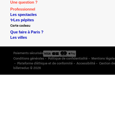
Une question ?
Professionnel
Les spectacles
✨Les pépites
Carte cadeau
Que faire à Paris ?
Les villes
Paiements sécurisés
Conditions générales
Politique de confidentialité
Mentions légale
Plateforme d'éthique et de conformité
Accessibilité
Gestion de
billetreduc ©
2026