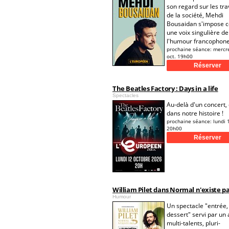
son regard sur les tra
de la société, Mehdi
Bousaidan s'impose
une voix singulière de
l'humour francophone
prochaine séance:
mercr
oct. 19h00
The Beatles Factory : Days in a life
Spectacles
Au-delà d'un concert,
dans notre histoire !
prochaine séance:
lundi 
20h00
William Pilet dans Normal n'existe p
Humour
Un spectacle "entrée, 
dessert" servi par un 
multi-talents, pluri-