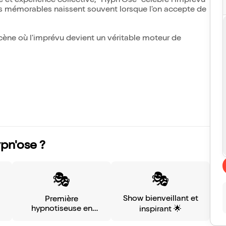
 et expérience collective, "Hypn'Ose" célèbre l'imprévu
s mémorables naissent souvent lorsque l'on accepte de
scène où l'imprévu devient un véritable moteur de
pn'ose ?
🎭
🎭
Show bienveillant et
Première
hypnotiseuse en
inspirant 🌟
France 👁️