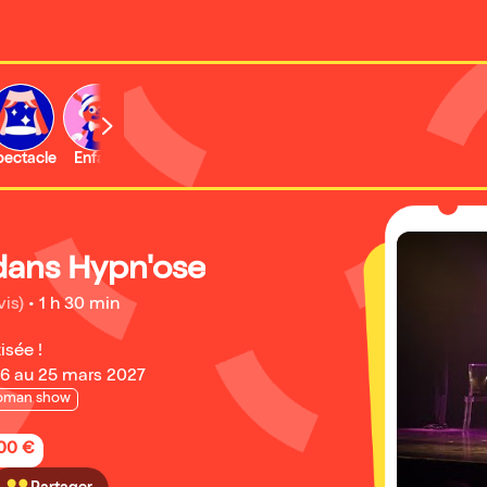
b
pectacle
Enfant
Concert
Activité
Expo et musée
dans Hypn'ose
vis)
•
1 h 30 min
isée !
6 au 25 mars 2027
oman show
,00 €