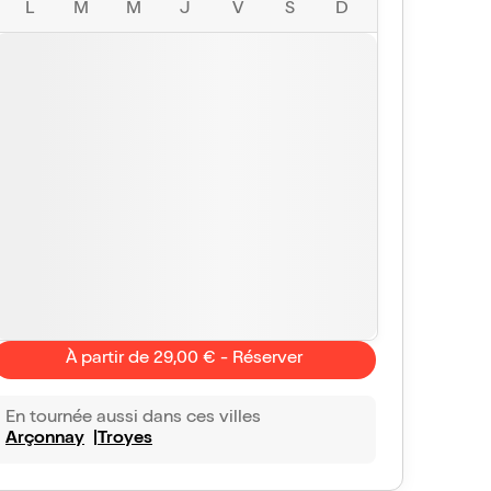
L
M
M
J
V
S
D
À partir de 29,00 € - Réserver
En tournée aussi dans ces villes
Arçonnay
Troyes