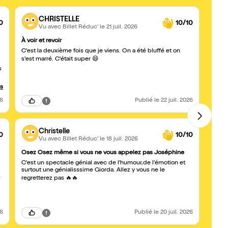
CHRISTELLE
0
10/10
Vu avec Billet Réduc'
le 21 juil. 2026
À voir et revoir
Impre
C'est la deuxième fois que je viens. On a été bluffé et on
Pas faci
impre
s'est marré. C'était super 😄
arrive
s
us
26
Publié
le 22 juil. 2026
Christelle
0
10/10
Vu avec Billet Réduc'
le 18 juil. 2026
Osez Osez même si vous ne vous appelez pas Joséphine
Une b
C'est un spectacle génial avec de l'humour,de l'émotion et
Mais 
surtout une génialisssime Giorda. Allez y vous ne le
répond plus de rien. Les pouvoirs infini
s
explo
regretterez pas 🔥🔥
les "s
Non c
perso
chose
26
Publié
le 20 juil. 2026
sympa
stupéf