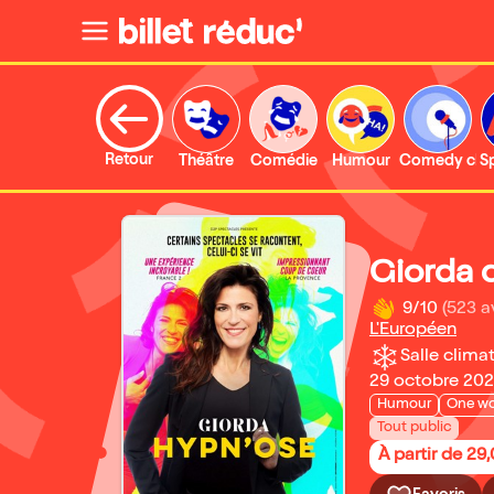
Retour
Théâtre
Comédie
Humour
Comedy clu
S
Giorda 
9/10
(523 a
L'Européen
Salle climat
29 octobre 202
Humour
One w
Tout public
À partir de 29