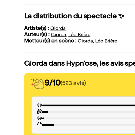
La distribution du spectacle ✨
Artiste(s) :
Giorda
Auteur(s) :
Giorda
,
Léo Brière
Metteur(s) en scène :
Giorda
,
Léo Brière
Giorda dans Hypn'ose, les avis sp
9/10
(523 avis)
😍
🤗
😐
🙁