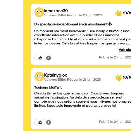
lamazone30
10/1
Vu avec Billet Réduc'
le 23 juil. 2026
Un spectacle exceptionnel à voir absolument 👍
Un moment vraiment incroyable ! Beaucoup d'humour, une
excellente interaction avec le public et des numéros
d'hypnose bluffants. On rit du début à la fin et on ne voit pa
le temps passer. Cela faisait très longtemps que je n'avais
pas assisté à un spectacle d'une telle qualité. Je le
Voir pl
recommande sans hésiter. Bravo à Giorda 👍👌👌👌
Publié
le 24 juil. 20
Kptainygloo
10/1
Vu avec Billet Réduc'
le 21 juil. 2026
Toujours bluffant
C'est la 2eme fois que je viens voir Giorda avec toujours
autant de fascination. Au delà du spectacle,on se rend
compte que nous créons souvent nous mêmes nos propre
limites. Spectacle incroyable et pourtant croyez le!
Publié
le 24 juil. 20