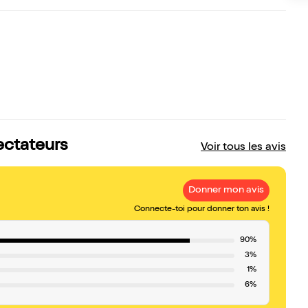
ectateurs
Voir tous les avis
Donner mon avis
Connecte-toi pour donner ton avis !
90%
3%
1%
6%