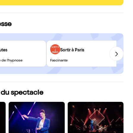
esse
utes
Sortir à Paris
ne de l’hypnose
Fascinante
 du spectacle