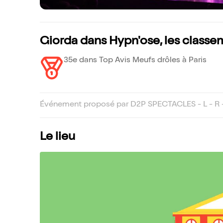
Giorda dans Hypn'ose, les classe
35e dans Top Avis Meufs drôles à Paris
Événement proposé par D2P SPECTACLES - L - R -
Le lieu